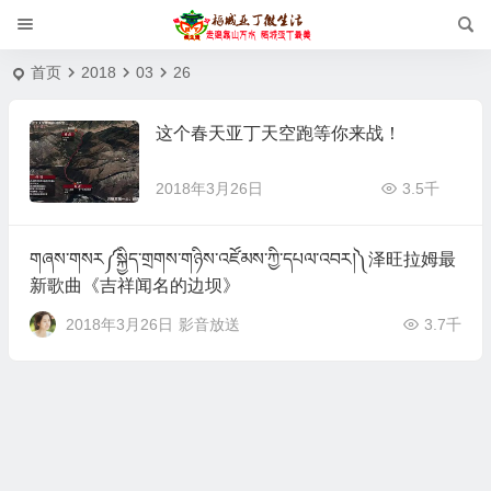
首页
2018
03
26
这个春天亚丁天空跑等你来战！
2018年3月26日
3.5千
གཞས་གསར༼སྐྱིད་གྲགས་གཉིས་འཛོམས་ཀྱི་དཔལ་འབར།༽泽旺拉姆最
新歌曲《吉祥闻名的边坝》
2018年3月26日
影音放送
3.7千