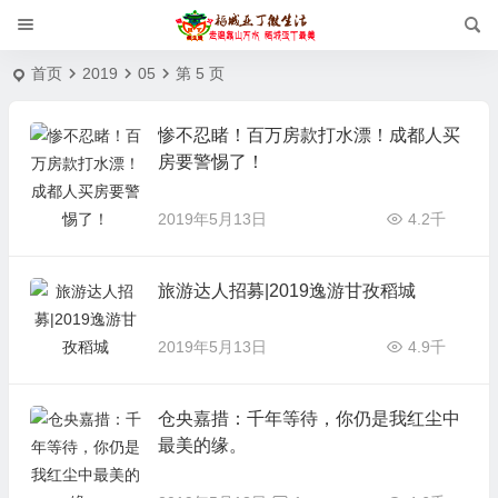
首页
2019
05
第 5 页
惨不忍睹！百万房款打水漂！成都人买
房要警惕了！
2019年5月13日
4.2千
旅游达人招募|2019逸游甘孜稻城
2019年5月13日
4.9千
仓央嘉措：千年等待，你仍是我红尘中
最美的缘。