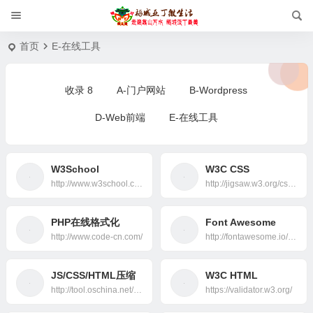
首页
E-在线工具
收录
8
A-门户网站
B-Wordpress
D-Web前端
E-在线工具
W3School
W3C CSS
http://www.w3school.com.cn/index.html
http://jigsaw.w3.org/css-validator/
PHP在线格式化
Font Awesome
http://www.code-cn.com/
http://fontawesome.io/icons/
JS/CSS/HTML压缩
W3C HTML
http://tool.oschina.net/jscompress
https://validator.w3.org/