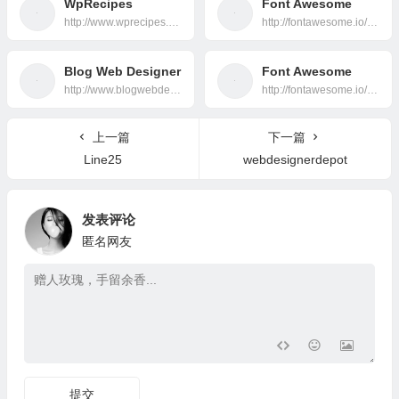
WpRecipes
Font Awesome
http://www.wprecipes.com/
http://fontawesome.io/icons/
Blog Web Designer
Font Awesome
http://www.blogwebdesigner.com/
http://fontawesome.io/icons/
上一篇
下一篇
Line25
webdesignerdepot
发表评论
匿名网友
提交