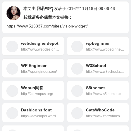
本文由
阿若བསྡན
发表于2016年11月18日 09:06:46
转载请务必保留本文链接：
https://www.513337.com/sites/vision-widget/
webdesignerdepot
wpbeginner
http://www.webdesignerdepot.com/
http://www.wpbeginner.com/
WP Engineer
W3School
http://wpengineer.com/
http://www.w3school.com.cn/index.html
Wopus问答
S5themes
http://faq.wopus.org/
http://www.s5themes.com/
Dashicons font
CatsWhoCode
https://developer.wordpress.org/resource/dashicons/#welcome-write-blog
http://www.catswhocode.com/blog/