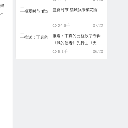
月帮
盛夏时节 稻城飘来菜花香
个
24.6千
07/22
推送：丁真的公益数字专辑
《风的使者》先行曲《天空
下的温暖》
8.1千
06/20