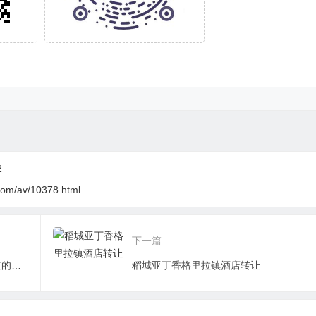
2
com/av/10378.html
下一篇
被快手改变命运的“迷藏卓玛”：乡土网红的崛起和老铁经济学
稻城亚丁香格里拉镇酒店转让