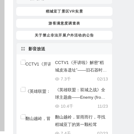
稻城亚丁景区VR实景
游客满意度调查表
关于禁止非法开展户外活动的公告
影音放送
CCTV1《开讲啦》解密“稻
城皮洛遗址”——旧石器时代
人类开拓高原的新力证
7.3千
02/13
《英雄联盟：双城之战》全
球主题曲——Enemy (from t
he series Arcane League of
10.4千
11/23
Legends)
翻山越岭，冒雨而行，寻找
稻城亚丁的第一颗松茸
7.4千
07/23