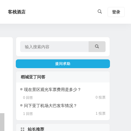
客栈酒店
登录
提问求助
稻城亚丁问答
现在景区观光车票费用是多少？
0 投票
0 回答
问下亚丁机场大巴发车情况？
1 投票
1 回答
站长推荐