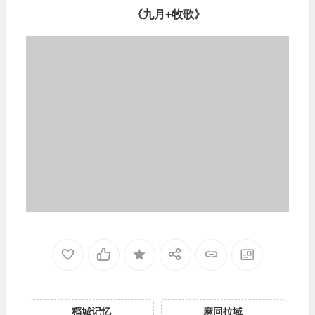
《九月+牧歌》
稻城记忆
麻同拉域