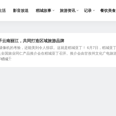
生活
影音放送
稻城故事
旅游资讯
记录
餐饮美食
手云南丽江，共同打造区域旅游品牌
住摄像机的考验，还能美到令人惊叹。这就是稻城亚丁！ 6月7日，稻城亚
及全国旅业同仁产品推介会在稻城亚丁召开。推介会由甘孜州文化广电旅
5.1千
城...