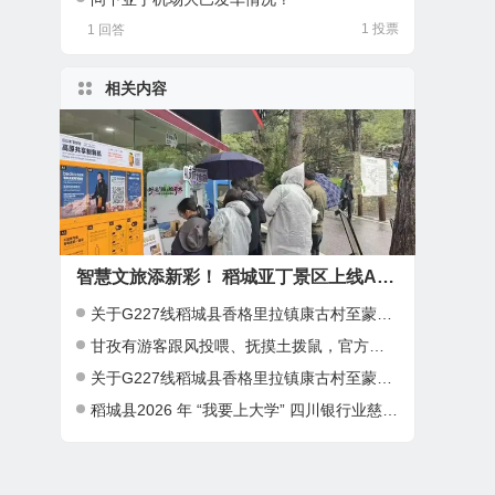
1 投票
1 回答
相关内容
智慧文旅添新彩！ 稻城亚丁景区上线AI诗词定制文创服务！
关于G227线稻城县香格里拉镇康古村至蒙自乡塌方路段限时通行管制的通告
甘孜有游客跟风投喂、抚摸土拨鼠，官方回应：明令禁止，存在极高公共卫生安全隐患
关于G227线稻城县香格里拉镇康古村至蒙自乡塌方路段临时抢通及限时通行管制的通告
稻城县2026 年 “我要上大学” 四川银行业慈善基金助学项目开始报名啦！