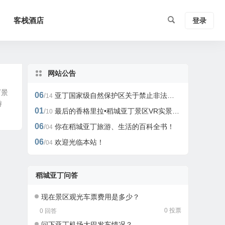
客栈酒店
登录
网站公告
丁景
06
/
亚丁国家级自然保护区关于禁止非法开展户外活动的公告
14
游
01
/
最后的香格里拉•稻城亚丁景区VR实景、全景旅游攻略
10
06
/
你在稻城亚丁旅游、生活的百科全书！
04
06
/
欢迎光临本站！
04
稻城亚丁问答
现在景区观光车票费用是多少？
0 投票
0 回答
问下亚丁机场大巴发车情况？