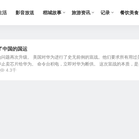
生活
影音放送
稻城故事
旅游资讯
记录
餐饮美食
了中国的国运
，华为问题再次升级。 美国对华为进行了史无前例的宣战。他们要求所有用过
止卖芯片给华为。 命令台积电，立即对华为断供。 这次宣战的本质，是
4.3千
.