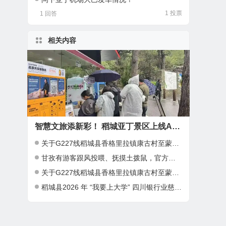
1 投票
1 回答
相关内容
智慧文旅添新彩！ 稻城亚丁景区上线AI诗词定制文创服务！
关于G227线稻城县香格里拉镇康古村至蒙自乡塌方路段限时通行管制的通告
甘孜有游客跟风投喂、抚摸土拨鼠，官方回应：明令禁止，存在极高公共卫生安全隐患
关于G227线稻城县香格里拉镇康古村至蒙自乡塌方路段临时抢通及限时通行管制的通告
稻城县2026 年 “我要上大学” 四川银行业慈善基金助学项目开始报名啦！