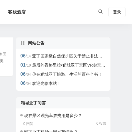
客栈酒店
登录
网站公告
美国
06
/
亚丁国家级自然保护区关于禁止非法开展户外活动的公告
14
美
01
/
最后的香格里拉•稻城亚丁景区VR实景、全景旅游攻略
10
06
/
你在稻城亚丁旅游、生活的百科全书！
04
06
/
欢迎光临本站！
04
稻城亚丁问答
现在景区观光车票费用是多少？
0 投票
0 回答
问下亚丁机场大巴发车情况？