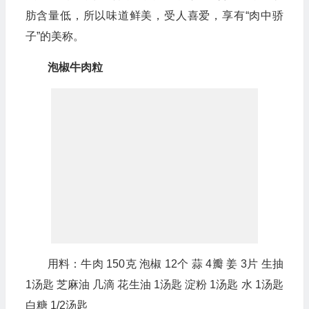
肪含量低，所以味道鲜美，受人喜爱，享有“肉中骄
子”的美称。
泡椒牛肉粒
用料：牛肉 150克 泡椒 12个 蒜 4瓣 姜 3片 生抽
1汤匙 芝麻油 几滴 花生油 1汤匙 淀粉 1汤匙 水 1汤匙
白糖 1/2汤匙