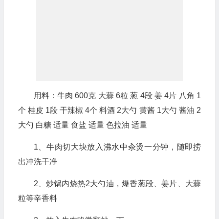
用料：牛肉 600克 大蒜 6粒 葱 4段 姜 4片 八角 1
个 桂皮 1段 干辣椒 4个 料酒 2大勺 黄酱 1大勺 酱油 2
大勺 白糖 适量 食盐 适量 色拉油 适量
1、牛肉切大块放入沸水中汆烫一分钟，随即捞
出冲洗干净
2、炒锅内烧热2大勺油，爆香葱段、姜片、大蒜
粒等辛香料