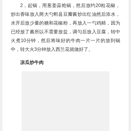
2，起锅，用葱姜蒜炝锅，然后放约20粒花椒，
炒出香味放入两大勺郫县豆瓣酱炒出红油然后添水，
水开后放少量的糖和花椒粉，再放入一勺鸡精，因为
已经放了酱所以不需要放盐，调匀后放入豆腐，转中
火煮10分钟，然后将味好的牛肉一片一片的放到锅
中，转大火3分钟放入西兰花就做好了。
凉瓜炒牛肉