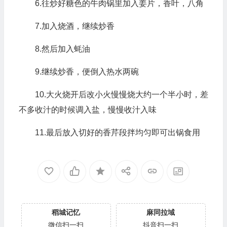
6.往炒好糖色的牛肉锅里加入姜片，香叶，八角
7.加入烧酒，继续炒香
8.然后加入蚝油
9.继续炒香，便倒入热水两碗
10.大火烧开后改小火慢慢烧大约一个半小时，差
不多收汁的时候调入盐，慢慢收汁入味
11.最后放入切好的香芹段拌均匀即可出锅食用
稻城记忆
麻同拉域
微信扫一扫
抖音扫一扫