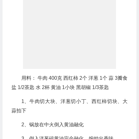
用料： 牛肉 400克 西红柿 2个 洋葱 1个 蒜 3瓣食
盐 1/2茶匙 水 2杯 黄油 1小块 黑胡椒 1/3茶匙
1、牛肉切大块、洋葱切小丁、西红柿切块、大
蒜拍下
2、锅放在中火倒入黄油融化
3、倒入洋葱碎黄油完全融化，煸炒出香味