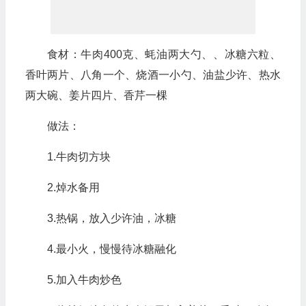
食材：牛肉400克、蚝油两大勺、、冰糖六粒、
香叶两片、八角一个、烧酒一小勺、油盐少许、热水
两大碗、姜片四片、香芹一棵
做法：
1.牛肉切方块
2.焯水备用
3.热锅，放入少许油，冰糖
4.最小火，慢慢待冰糖融化
5.加入牛肉炒色