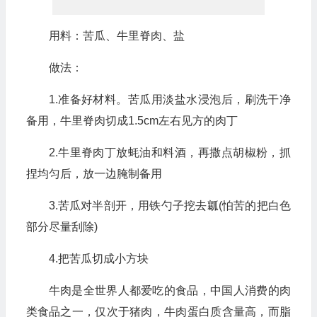
用料：苦瓜、牛里脊肉、盐
做法：
1.准备好材料。苦瓜用淡盐水浸泡后，刷洗干净
备用，牛里脊肉切成1.5cm左右见方的肉丁
2.牛里脊肉丁放蚝油和料酒，再撒点胡椒粉，抓
捏均匀后，放一边腌制备用
3.苦瓜对半剖开，用铁勺子挖去瓤(怕苦的把白色
部分尽量刮除)
4.把苦瓜切成小方块
牛肉是全世界人都爱吃的食品，中国人消费的肉
类食品之一，仅次于猪肉，牛肉蛋白质含量高，而脂