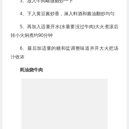
3、放入牛肉略微翻炒一下
4、下入黄豆酱炒香，淋入料酒和酱油翻炒均匀
5、再加入适量开水(水量要没过牛肉)大火煮滚后
转小火焖煮约90分钟
6、最后加适量的糖和盐调整味道并开大火把汤
汁收浓
耗油烧牛肉