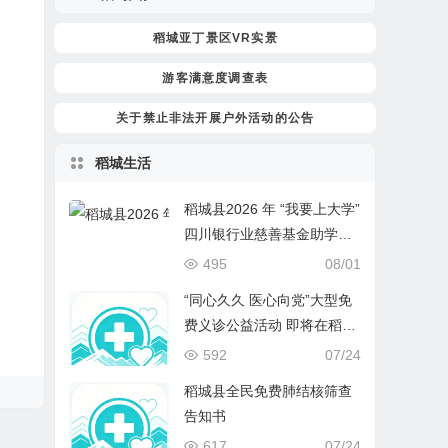
稻城亚丁景区VR实景
游客满意度调查表
关于禁止非法开展户外活动的公告
稻城生活
稻城县2026 年 “我要上大学”
四川银行业慈善基金助学项
目开始报名啦！
495
08/01
“同心久久 医心向党”大型免
费义诊公益活动 即将在稻城
开启
592
07/24
稻城县全民免费肺结核筛查
告知书
617
07/24