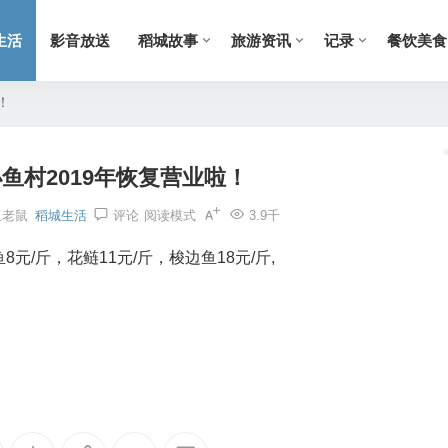
生活
影音放送
稻城故事
旅游资讯
记录
餐饮美食
！
鱼村2019年恢复营业啦！
玉老鼠
稻城生活
评论
阅读模式
3.9千
/斤，花鲢11元/斤，梭边鱼18元/斤,