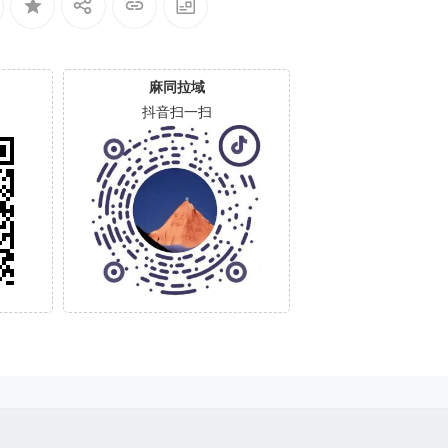
麻同拉域
抖音扫一扫