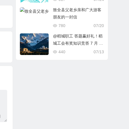
致全县父老乡亲和广大游客
朋友的一封信
780
07/20
@稻城职工 答题赢好礼！稻
城工会有奖知识竞答 7 月 15
日上线
440
07/13