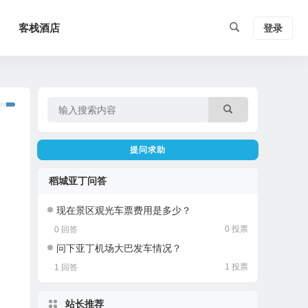
客栈酒店
登录
提问求助
稻城亚丁问答
现在景区观光车票费用是多少？
0 投票
0 回答
问下亚丁机场大巴发车情况？
1 投票
1 回答
站长推荐