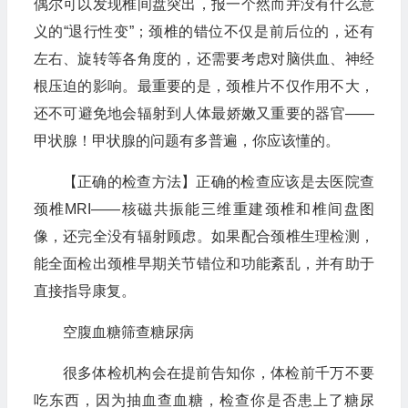
偶尔可以发现椎间盘突出，报一个然而并没有什么意
义的“退行性变”；颈椎的错位不仅是前后位的，还有
左右、旋转等各角度的，还需要考虑对脑供血、神经
根压迫的影响。最重要的是，颈椎片不仅作用不大，
还不可避免地会辐射到人体最娇嫩又重要的器官——
甲状腺！甲状腺的问题有多普遍，你应该懂的。
【正确的检查方法】正确的检查应该是去医院查
颈椎MRI——核磁共振能三维重建颈椎和椎间盘图
像，还完全没有辐射顾虑。如果配合颈椎生理检测，
能全面检出颈椎早期关节错位和功能紊乱，并有助于
直接指导康复。
空腹血糖筛查糖尿病
很多体检机构会在提前告知你，体检前千万不要
吃东西，因为抽血查血糖，检查你是否患上了糖尿