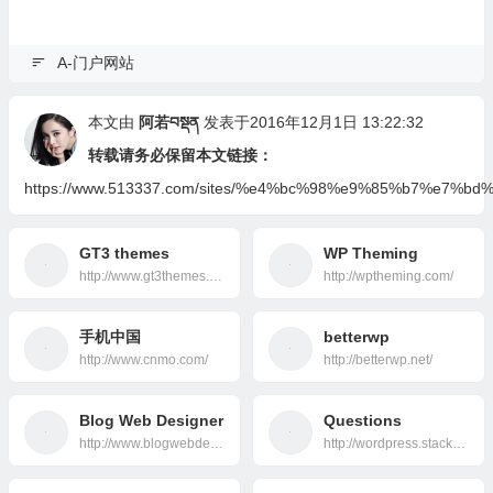
A-门户网站
本文由
阿若བསྡན
发表于2016年12月1日 13:22:32
转载请务必保留本文链接：
https://www.513337.com/sites/%e4%bc%98%e9%85%b7%e7%bd%
GT3 themes
WP Theming
http://www.gt3themes.com/
http://wptheming.com/
手机中国
betterwp
http://www.cnmo.com/
http://betterwp.net/
Blog Web Designer
Questions
http://www.blogwebdesigner.com/
http://wordpress.stackexchange.com/