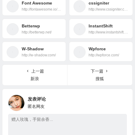
Font Awesome
cssigniter
http://fontawesome.io/icons/
http://www.cssigniter.com/ignite/
Betterwp
InstantShift
http://betterwp.net/
http://www.instantshift.com/category/wordpress/
W-Shadow
Wpforce
http://w-shadow.com/
http://wpforce.com/
上一篇
下一篇
新浪
搜狐
发表评论
匿名网友