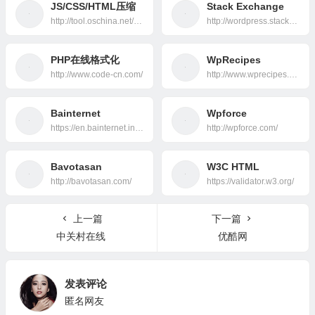
JS/CSS/HTML压缩
Stack Exchange
http://tool.oschina.net/jscompress
http://wordpress.stackexchange.com/
PHP在线格式化
WpRecipes
http://www.code-cn.com/
http://www.wprecipes.com/
Bainternet
Wpforce
https://en.bainternet.info/
http://wpforce.com/
Bavotasan
W3C HTML
http://bavotasan.com/
https://validator.w3.org/
上一篇
下一篇
中关村在线
优酷网
发表评论
匿名网友