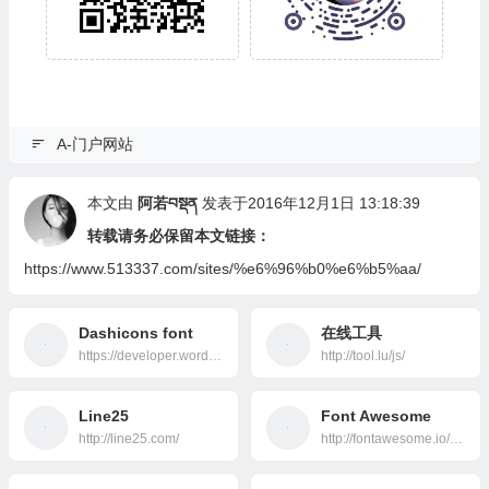
A-门户网站
本文由
阿若བསྡན
发表于2016年12月1日 13:18:39
转载请务必保留本文链接：
https://www.513337.com/sites/%e6%96%b0%e6%b5%aa/
Dashicons font
在线工具
https://developer.wordpress.org/resource/dashicons/#welcome-write-blog
http://tool.lu/js/
Line25
Font Awesome
http://line25.com/
http://fontawesome.io/icons/