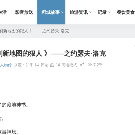
生活
影音放送
稻城故事
旅游资讯
记录
餐饮美食
刷新地图的狠人 》——之约瑟夫·洛克
新地图的狠人 》——之约瑟夫·洛克
城人物传
来源：
知乎
评论
14
阅读模式
7.2千
。
中的藏地神书。
念。
旅游神坛。