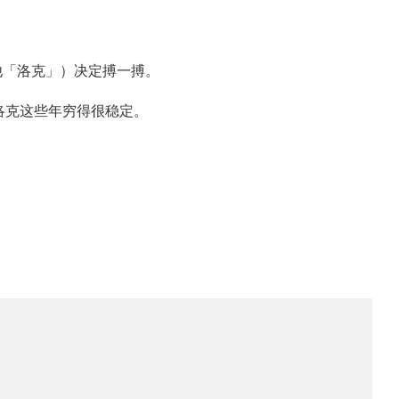
叫他「洛克」）决定搏一搏。
洛克这些年穷得很稳定。