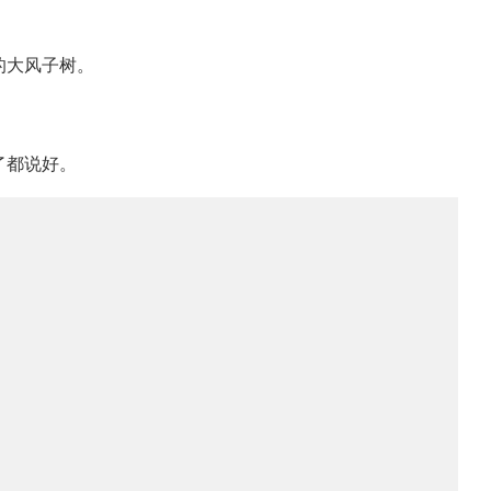
的大风子树。
了都说好。