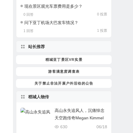
现在景区观光车票费用是多少？
0 投票
0 回答
问下亚丁机场大巴发车情况？
1 投票
1 回答
站长推荐
稻城亚丁景区VR实景
游客满意度调查表
关于禁止非法开展户外活动的公告
稻城人物传
高山永失追风人，沉痛悼念
天空跑传奇Megan Kimmel
630
06/18