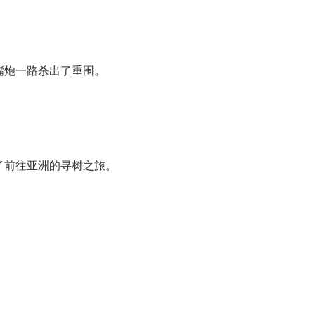
嘴炮一路杀出了重围。
了前往亚洲的寻树之旅。