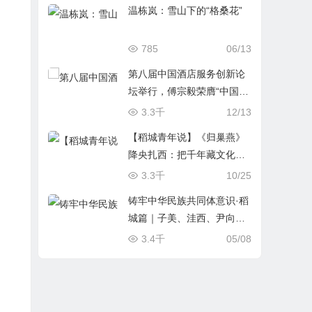
温栋岚：雪山下的“格桑花”
785
06/13
第八届中国酒店服务创新论
坛举行，傅宗毅荣膺“中国服
务杰出创新力人物”
3.3千
12/13
【稻城青年说】《归巢燕》
降央扎西：把千年藏文化装
进民宿
3.3千
10/25
铸牢中华民族共同体意识·稻
城篇｜子美、洼西、尹向
东：皮洛·石破天惊（纪实节
3.4千
05/08
选）