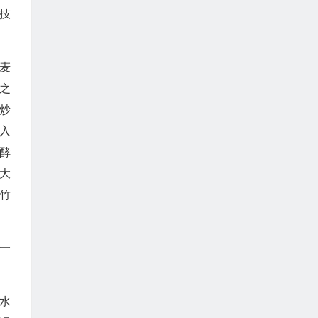
技
麦
之
炒
入
酵
大
竹
一
水