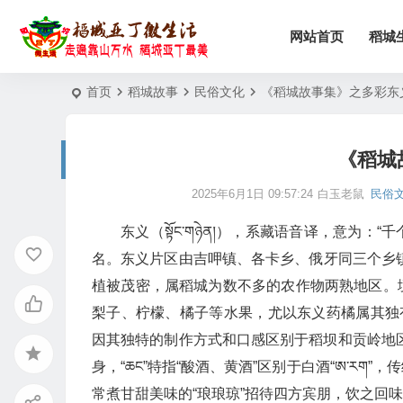
网站首页
稻城
首页
稻城故事
民俗文化
《稻城故事集》之多彩东
《稻城
2025年6月1日 09:57:24
白玉老鼠
民俗
东义（སྟོང་གཉེན།），系藏语音译，意为
名。东义片区由吉呷镇、各卡乡、俄牙同三个乡镇
植被茂密，属稻城为数不多的农作物两熟地区。
梨子、柠檬、橘子等水果，尤以东义药橘属其独
因其独特的制作方式和口感区别于稻坝和贡岭地区
身，“ཆང”特指“酸酒、黄酒”区别于白酒“ཨ་ར
常煮甘甜美味的“琅琅琼”招待四方宾朋，饮之回