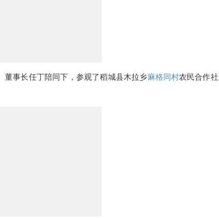
、董事长任丁陪同下，参观了稻城县木拉乡
麻格同村
农民合作社