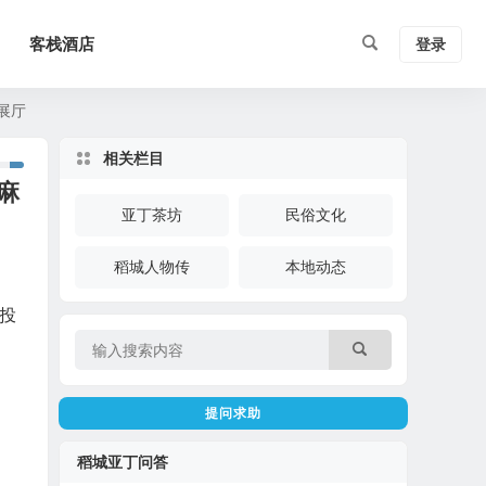
客栈酒店
登录
展厅
相关栏目
麻
亚丁茶坊
民俗文化
稻城人物传
本地动态
投
提问求助
稻城亚丁问答