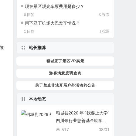
现在景区观光车票费用是多少？
0 投票
0 回答
问下亚丁机场大巴发车情况？
1 投票
1 回答
站长推荐
初
稻城亚丁景区VR实景
游客满意度调查表
关于禁止非法开展户外活动的公告
本地动态
稻城县2026 年 “我要上大学”
四川银行业慈善基金助学项
目开始报名啦！
517
08/01