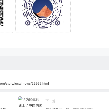
om/story/local-news/22568.html
下一篇