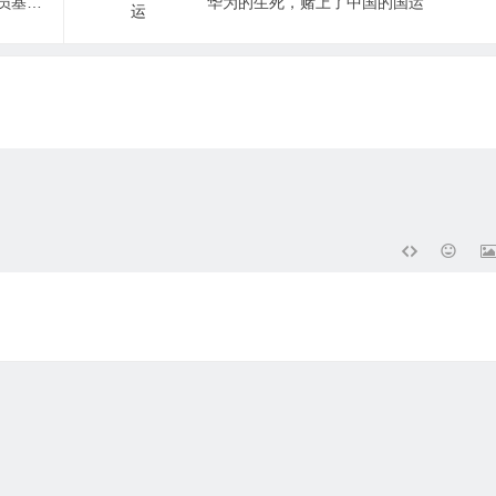
稻城县关于2020年度个体、灵活就业人员基本养老保险缴费标准的公告
华为的生死，赌上了中国的国运