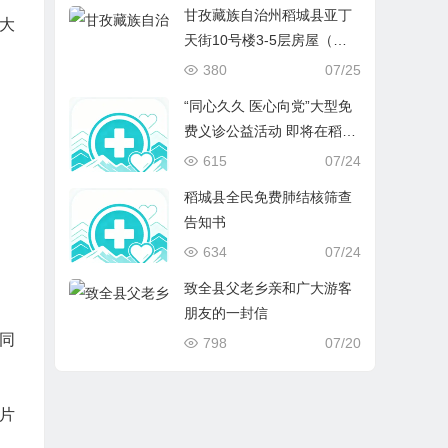
甘孜藏族自治州稻城县亚丁
大
天街10号楼3-5层房屋（原
速8酒店）拍卖、变卖
380
07/25
“同心久久 医心向党”大型免
费义诊公益活动 即将在稻城
开启
615
07/24
稻城县全民免费肺结核筛查
告知书
634
07/24
致全县父老乡亲和广大游客
朋友的一封信
同
798
07/20