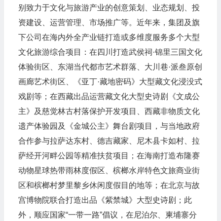
别致力于文化与旅游产业的创意策划、业态规划、投
资建设、运营管理、市场推广等。近年来，集团及旗
下公司在海内外全产业链打造或多维度服务多个大型
文化旅游综合项目：在四川打造武侯祠·锦里三国文化
体验街区、东湖当代都市艺术群落、大川巷·派叁原创
画廊艺术街区、《亚丁·藏地密码》大型藏文化浸没式
戏剧等；在西藏出品运营藏文化大型史诗剧《文成公
主》及慈觉林古村落保护开发项目、西藏非物质文化
遗产体验园及《金城公主》舞台剧项目，与当地政府
合作参与拉萨达东村、德吉藏家、尼木县卡如村、拉
萨经开河畔公园等精准扶贫项目；在海南打造布隆赛
动物星球热带雨林度假区、槟榔水岸特色文旅商业街
区和槟榔村梦里黎乡休闲度假目的地等；在北京与故
宫博物院联合打造出品《紫禁城》大型史诗剧；此
外，顺应国家“一带一路”倡议，在尼泊尔、柬埔寨分