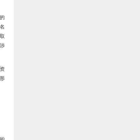
的
名
取
涉
资
形
的