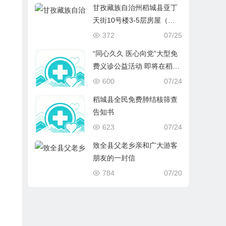
甘孜藏族自治州稻城县亚丁
天街10号楼3-5层房屋（原
速8酒店）拍卖、变卖
372
07/25
“同心久久 医心向党”大型免
费义诊公益活动 即将在稻城
开启
600
07/24
稻城县全民免费肺结核筛查
告知书
623
07/24
致全县父老乡亲和广大游客
朋友的一封信
784
07/20