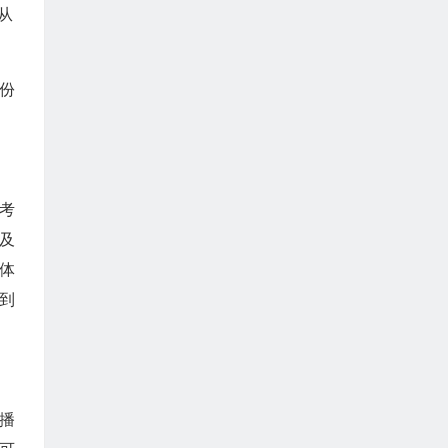
从
份
考
及
体
到
播