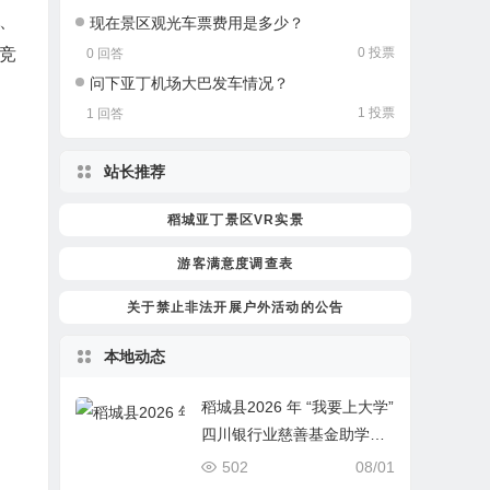
、
现在景区观光车票费用是多少？
0 投票
竞
0 回答
问下亚丁机场大巴发车情况？
1 投票
1 回答
站长推荐
稻城亚丁景区VR实景
游客满意度调查表
关于禁止非法开展户外活动的公告
本地动态
稻城县2026 年 “我要上大学”
四川银行业慈善基金助学项
目开始报名啦！
502
08/01