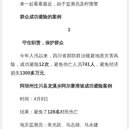
来一起看看最近，由于监测员及时预警
群众成功避险的案例
3
守住职责，保护群众
今年入汛以来，四川省群防群治规避地质灾害风
险，成功避险
12次
，避免伤亡人员
741人
，避免经济
损失
1300多万元
。
阿坝州汶川县龙溪乡阿尔寨滑坡成功避险案例
时间：4月8日
结果：避免了
128名
村民伤亡
地灾监测员：朱光跃、马志雄、马永建