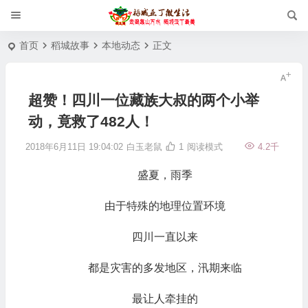
首页
稻城故事
本地动态
正文
超赞！四川一位藏族大叔的两个小举
动，竟救了482人！
2018年6月11日 19:04:02
白玉老鼠
1
阅读模式
4.2千
盛夏，雨季
由于特殊的地理位置环境
四川一直以来
都是灾害的多发地区，汛期来临
最让人牵挂的