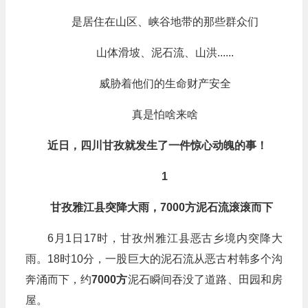
是居住在山区、峡谷地带的那些群众们
山体滑坡、泥石流、山洪......
威胁着他们的生命财产安全
真是怕啥来啥
近日，
四川甘孜就发生了一件惊心动魄的事！
1
甘孜雅江县突降大雨，7000方泥石流滚滚而下
6月1日17时，甘孜州雅江县恶古乡境内突降大
雨。18时10分，一股巨大的泥石流从恶古村韩多个沟
奔涌而下，约
7000方
泥石瞬间吞没了道路、田园和房
屋。