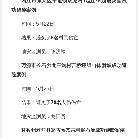
内江市东兴区平坦镇双龙村1组山体崩塌灾害成
功避险案例
时间：5月22日
结果：避免了
6名
村民伤亡
地灾监测员：陈洪禄
万源市长石乡龙王沟村苦桥垭组山体滑坡成功避
险案例
时间：5月25日
结果：避免了
70名
人员伤亡
地灾监测员：龙国贤
甘孜州雅江县恶古乡恶古村泥石流成功避险案例