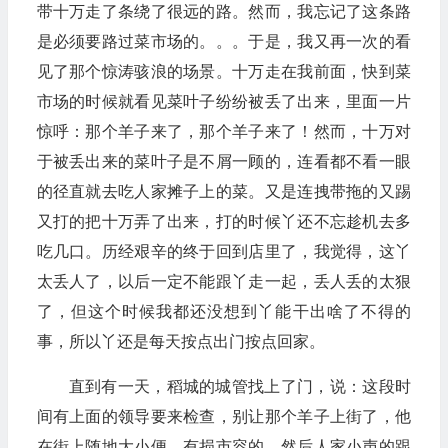
带十万走了条绕了很远的路。然而，我忘记了这条路
是必须要路过菜市场的。。。于是，我又再一次的看
见了那个惊涛骇浪的场景。十万走在我前面，快到菜
市场的时候就看见菜叶子纷纷被丢了出来，里面一片
惊呼：那个羊子来了，那个羊子来了！然而，十万对
于被丢出来的菜叶子是不屑一顾的，连看都不看一眼
的径直就去吃人家摊子上的菜。又是连拽带拖的又踢
又打的把十万弄了出来，打的时候丫还不忘趁机去多
吃几口。历经艰辛的终于回到店里了，我觉得，这丫
太丢人了，以后一定不能跟丫走一起，丢人丢的太狠
了，但这个时候我都还没想到丫能干出啥了不得的
事，所以丫还是每天按点出门按点回家。
直到有一天，稻城的城管找上了门，说：这段时
间有上面的领导要来检查，别让那个羊子上街了，他
在街上随地大小便，有损市容的。然后人家小声的跟