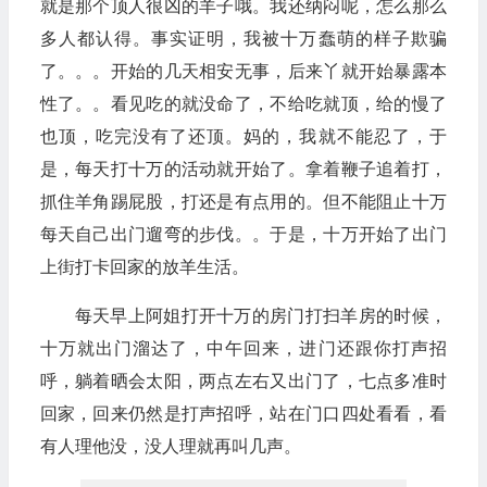
就是那个顶人很凶的羊子哦。我还纳闷呢，怎么那么
多人都认得。事实证明，我被十万蠢萌的样子欺骗
了。。。开始的几天相安无事，后来丫就开始暴露本
性了。。看见吃的就没命了，不给吃就顶，给的慢了
也顶，吃完没有了还顶。妈的，我就不能忍了，于
是，每天打十万的活动就开始了。拿着鞭子追着打，
抓住羊角踢屁股，打还是有点用的。但不能阻止十万
每天自己出门遛弯的步伐。。于是，十万开始了出门
上街打卡回家的放羊生活。
每天早上阿姐打开十万的房门打扫羊房的时候，
十万就出门溜达了，中午回来，进门还跟你打声招
呼，躺着晒会太阳，两点左右又出门了，七点多准时
回家，回来仍然是打声招呼，站在门口四处看看，看
有人理他没，没人理就再叫几声。