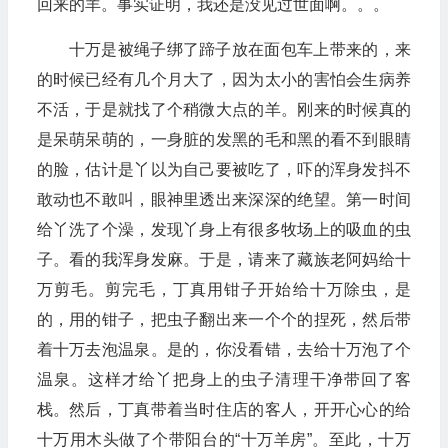
回来的羊。事实证明，我还是没见过世面啊。。。
十万是被绳子绑了蹄子放在面包车上带来的，来
的时候已经有几个月大了，因为太小的害怕会生病养
不活，于是就找了个稍微大点的羊。刚来的时候真的
是呆萌呆萌的，一身脏的发黑的毛和黑的看不到眼睛
的脸，估计是丫以为自己要被吃了，吓的浑身发抖不
敢动也不敢叫，眼神里透出来深深的绝望。第一时间
给丫洗了个澡，发现丫身上有很多牧场上的吸血的虫
子。看的我浑身发麻。于是，请来了藏族老阿妈给十
万剪毛。剪完毛，丁真用钳子开始给十万除虫，是
的，用的钳子，把虫子翻出来一个个的捏死，然后带
着十万去泡温泉。是的，你没看错，去给十万泡了个
温泉。这样才给丫把身上的虫子清理干净带回了客
栈。然后，丁真带着当时住店的客人，开开心心的给
十万用木头做了个带阳台的“十万羊房”。至此，十万