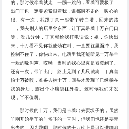
的，那时候牵着就走，一蹦一跳的，看着可爱极了，
出门丫也一定要紧紧跟着我，谁都叫不走的，暖心的
很。有一次，我跟丁真一起带丫转白塔，回来的路
上，我去别人的店里拿东西，让丁真带着十万在门口
等，没几分钟，丁真就给我打电话说：姐，你快出
来，十万看不见你就使劲在叫，一直要往里面冲，我
控制不住了，你快出来。电话里我还能听见十万杀羊
一般的嚎叫声。哎呦，当时的我心里真是被暖到了。
还有一次，带丫出门，路上见到了几只藏狗，丁真害
怕十万被咬，准备去抱十万，回头才发现丫已经躲在
我的身后，露出个小脑袋往外看。这时候我们才发
现，丫不傻啊。
那时候的十万，我们是带着出去耍坝子的，虽然
丫刚开始坐车的时候吓的一直叫，但我们也还是要带
出去的，因为乖啊。那时候的十万晚上是可以进咖啡