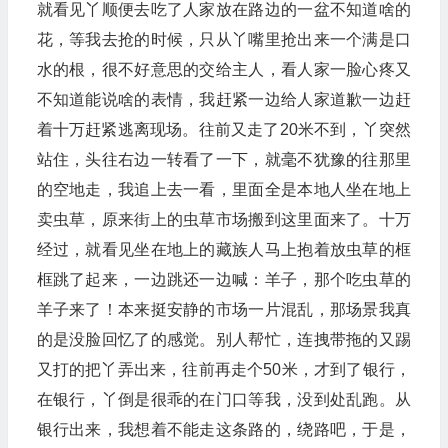
就看见丫顺便去吃了人家放在路边的一盆不知道啥的
花，等我去抢的时候，只从丫嘴里抢出来一个满是口
水的根，很不好意思的交给主人，看人家一脸心疼又
不知道能说啥的表情，我赶紧一边给人家道歉一边赶
着十万赶紧逃离现场。往前又走了20米不到，丫突然
站住，头往右边一转看了一下，就毫不犹豫的往那里
的空地走，我追上去一看，里面全是本地人坐在地上
卖虫草，原来街上的虫草市场搬到这里面来了。十万
经过，就看见坐在地上的藏族人马上抱着放虫草的框
框跳了起来，一边跳还一边喊：羊子，那个吃虫草的
羊子来了！本来挺安静的市场一片混乱，那场景我真
的是没脸回忆了的感觉。别人帮忙，连拽带拖的又踢
又打的把丫弄出来，往前再走个50米，才到了银行，
在银行，丫倒是很乖的在门口等我，没到处乱跑。从
银行出来，我想着不能走这条路的，绕路吧，于是，