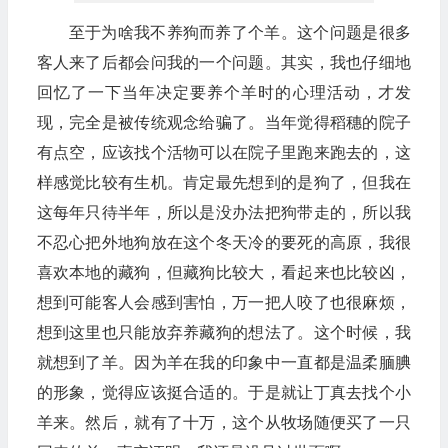
至于为啥我不养狗而养了个羊。这个问题是很多
客人来了后都会问我的一个问题。其实，我也仔细地
回忆了一下当年决定要养个羊时的心理活动，才发
现，完全是被传统观念给骗了。当年觉得稻穗的院子
有点空，应该找个活物可以在院子里跑来跑去的，这
样感觉比较有生机。肯定最先想到的是狗了，但我在
这每年只待半年，所以是没办法把狗带走的，所以我
不忍心把外地狗放在这个冬天冷的要死的高原，我很
喜欢本地的藏狗，但藏狗比较大，看起来也比较凶，
想到可能客人会感到害怕，万一把人咬了也很麻烦，
想到这里也只能放弃养藏狗的想法了。这个时候，我
就想到了羊。因为羊在我的印象中一直都是温柔腼腆
的形象，觉得应该挺合适的。于是就让丁真去找个小
羊来。然后，就有了十万，这个从牧场随便买了一只