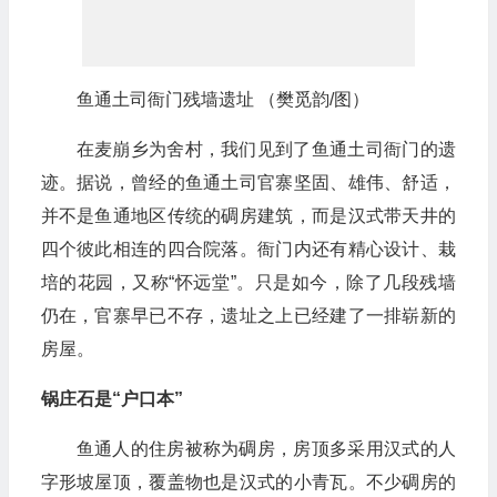
鱼通土司衙门残墙遗址 （樊觅韵/图）
在麦崩乡为舍村，我们见到了鱼通土司衙门的遗
迹。据说，曾经的鱼通土司官寨坚固、雄伟、舒适，
并不是鱼通地区传统的碉房建筑，而是汉式带天井的
四个彼此相连的四合院落。衙门内还有精心设计、栽
培的花园，又称“怀远堂”。只是如今，除了几段残墙
仍在，官寨早已不存，遗址之上已经建了一排崭新的
房屋。
锅庄石是“户口本”
鱼通人的住房被称为碉房，房顶多采用汉式的人
字形坡屋顶，覆盖物也是汉式的小青瓦。不少碉房的