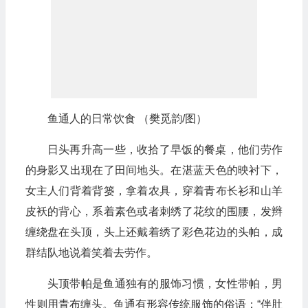
鱼通人的日常饮食 （樊觅韵/图）
日头再升高一些，收拾了早饭的餐桌，他们劳作
的身影又出现在了田间地头。在湛蓝天色的映衬下，
女主人们背着背篓，拿着农具，穿着青布长衫和山羊
皮袄的背心，系着素色或者刺绣了花纹的围腰，发辫
缠绕盘在头顶，头上还戴着绣了彩色花边的头帕，成
群结队地说着笑着去劳作。
头顶带帕是鱼通独有的服饰习惯，女性带帕，男
性则用青布缠头。鱼通有形容传统服饰的俗语：“伴肚