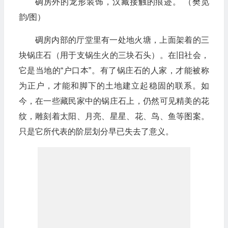
碉房外的龙形装饰，汉藏接触的痕迹。 （樊觅
韵/图）
碉房内部的厅堂里有一处地火塘，上面架着的三
块锅庄石（用于支锅生火的三块石头）。在旧社会，
它是当地的“户口本”。有了锅庄石的人家，才能被称
为正户，才能和脚下的土地建立起稳固的联系。如
今，在一些藏民家中的锅庄石上，仍然可见精美的花
纹，雕刻着太阳、月亮、星星、花、鸟、鱼等图案。
只是它所代表的阶层划分早已失去了意义。