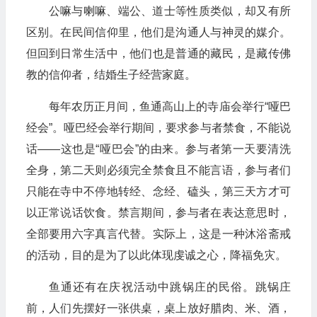
公嘛与喇嘛、端公、道士等性质类似，却又有所
区别。在民间信仰里，他们是沟通人与神灵的媒介。
但回到日常生活中，他们也是普通的藏民，是藏传佛
教的信仰者，结婚生子经营家庭。
每年农历正月间，鱼通高山上的寺庙会举行“哑巴
经会”。哑巴经会举行期间，要求参与者禁食，不能说
话——这也是“哑巴会”的由来。参与者第一天要清洗
全身，第二天则必须完全禁食且不能言语，参与者们
只能在寺中不停地转经、念经、磕头，第三天方才可
以正常说话饮食。禁言期间，参与者在表达意思时，
全部要用六字真言代替。实际上，这是一种沐浴斋戒
的活动，目的是为了以此体现虔诚之心，降福免灾。
鱼通还有在庆祝活动中跳锅庄的民俗。跳锅庄
前，人们先摆好一张供桌，桌上放好腊肉、米、酒，