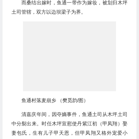
而桑结出嫁时，鱼通一带作为嫁妆，被划归木坪
土司管辖，双方以边坝梁子为界。
鱼通村落麦崩乡 （樊觅韵/图）
清嘉庆年间，因夺嫡事件，鱼通土司从木坪土司
中分裂出来。时任木坪宣慰使丹紫江初（甲凤翔）娶
妻包氏，生有儿子甲天恩，但甲凤翔又格外宠爱小