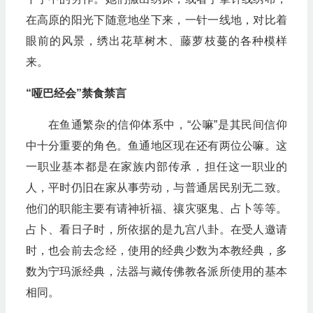
在高原的阳光下随意地坐下来，一针一线地，对比着
眼前的风景，绣出花草树木、藤萝枝蔓的各种模样
来。
“哑巴经会”禁食禁言
在鱼通繁杂的信仰体系中，“公嘛”是其民间信仰
中十分重要的角色。鱼通地区现在还有两位公嘛。这
一职业基本都是在家族内部传承，担任这一职业的
人，平时仍旧在家从事劳动，与普通居民别无二致。
他们的职能主要有请神祈福、禳灾驱鬼、占卜等等。
占卜、看日子时，所依据的是九宫八卦。在受人邀请
时，也会前去念经，使用的经典少数为本教经典，多
数为宁玛派经典，法器与藏传佛教各派所使用的基本
相同。