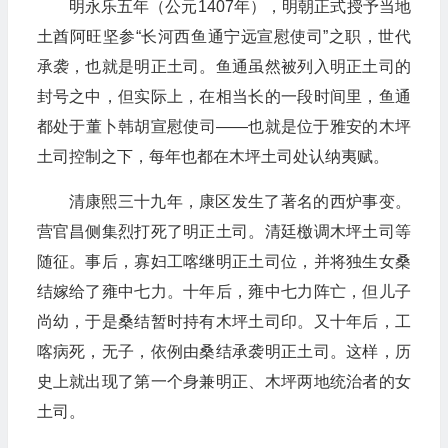
明永乐五年（公元1407年），明朝正式授予当地
土酋阿旺坚参“长河西鱼通宁远宣慰使司”之职，世代
承袭，也就是明正土司。鱼通虽然被列入明正土司的
封号之中，但实际上，在相当长的一段时间里，鱼通
都处于董卜韩胡宣慰使司——也就是位于雅安的木坪
土司控制之下，每年也都在木坪土司处认纳夷赋。
清康熙三十九年，康区发生了著名的西炉事变。
营官昌侧集烈打死了明正土司。清廷檄调木坪土司等
随征。事后，寡妇工喀继明正土司位，并将独生女桑
结嫁给了雍中七力。十年后，雍中七力阵亡，但儿子
尚幼，于是桑结暂时持有木坪土司印。又十年后，工
喀病死，无子，依例由桑结承袭明正土司。这样，历
史上就出现了第一个身兼明正、木坪两地统治者的女
土司。