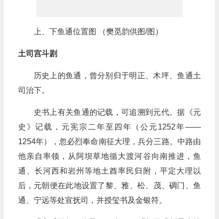
上、下鱼通位置图 （樊觅韵供图/图）
土司宫斗剧
历史上的鱼通，曾分别归于明正、木坪、鱼通土
司治下。
史书上有关鱼通的记载，可追溯到元代。据《元
史》记载，元宪宗二年至四年（公元1252年——
1254年），忽必烈奉命南征大理，兵分三路。中路由
他亲自率领，从阿坝草地循大渡河谷向南推进，鱼
通、长河西和岩州等地土酋率民归附，平定大理以
后，元朝便在此地设置了黎、雅、松、茂、碉门、鱼
通、宁远等处宣抚司，并授玺书及金银符。