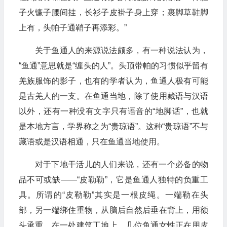
子火镰子腰间挂，长衫子皮褂子身上穿；裹脚草鞋脚
上有，头帕子通鞘子再添彩。”
关于鱼通人的来源说法颇多，有一种说法认为，
“鱼通”意思就是“缠头的人”。头顶带帕的习惯似乎留有
羌族服饰的影子，也有的学者认为，鱼通人极有可能
是古羌人的一支。在鱼通当地，除了使用藏语与汉语
以外，还有一种没有文字只有语音的“地脚话”，也就
是本地方言，学界称之为“贵琼语”。这种“贵琼语”不与
藏语或是汉语相通，只在鱼通当地使用。
对于下地干活儿的人们来说，还有一个必备的物
品不可或缺——“皮勒勒”，它是鱼通人独特的负重工
具。所谓的“皮勒勒”其实是一根皮绳。一端勒在头
部，另一端绑住重物，从脑后自然后垂在背上，用额
头承重。在一处建筑工地上，几位鱼通女性正在用皮