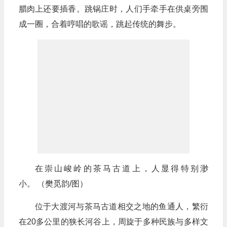
腊肉上还要插香。跳锅庄时，人们手牵手在供桌旁围
成一圈，合着哼唱的歌谣，跳起传统的舞步。
在崇山峻岭的茶马古道上，人显得特别渺
小。 （樊觅韵/图）
位于大渡河与茶马古道相交之地的鱼通人，繁衍
在20多公里的狭长河谷上，周旋于多种民族与多样文