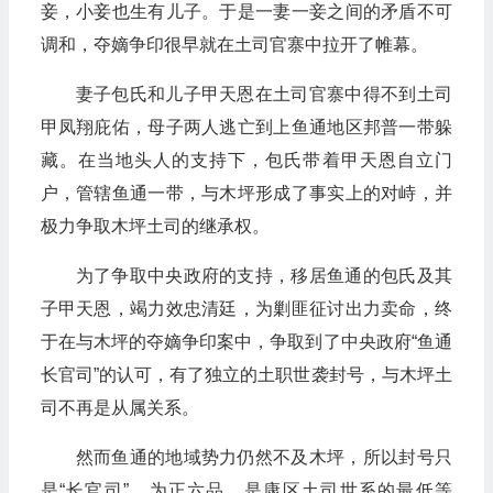
妾，小妾也生有儿子。于是一妻一妾之间的矛盾不可
调和，夺嫡争印很早就在土司官寨中拉开了帷幕。
妻子包氏和儿子甲天恩在土司官寨中得不到土司
甲凤翔庇佑，母子两人逃亡到上鱼通地区邦普一带躲
藏。在当地头人的支持下，包氏带着甲天恩自立门
户，管辖鱼通一带，与木坪形成了事实上的对峙，并
极力争取木坪土司的继承权。
为了争取中央政府的支持，移居鱼通的包氏及其
子甲天恩，竭力效忠清廷，为剿匪征讨出力卖命，终
于在与木坪的夺嫡争印案中，争取到了中央政府“鱼通
长官司”的认可，有了独立的土职世袭封号，与木坪土
司不再是从属关系。
然而鱼通的地域势力仍然不及木坪，所以封号只
是“长官司”，为正六品，是康区土司世系的最低等