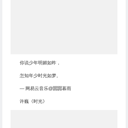
你说少年明媚如昨，
怎知年少时光如梦。
— 网易云音乐@嚻嚻暮雨
许巍《时光》