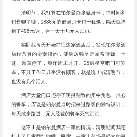
清明节，我打算在铂尔曼办张健身卡，抽时间和
销售聊了聊，1888元的健身月卡稍一犹豫，隔天就降
到了498元/月，合一天十几元人民币。
实际我每天开始前往这家酒店后，发现铂尔曼酒
店经营真的蛮惨淡的，健身房独享是家常便饭，干
蒸、湿蒸停了，餐厅周末才开、25层星空吧门可罗
雀，不只工作日几乎没有顾客，就是晚上或清明节，
也没有几个活人。
酒店大堂门口还停了辆挺别致的卖牛角包、点心
的餐车，应该是铂尔曼当时招徕过路客的独特设计，
每天散步路过，无人经营的餐车死气沉沉。
这不止是铂尔曼酒店一家的情况，清明期间我还
打卡了几家网红咖啡、民宿，一家人包场是经常的事