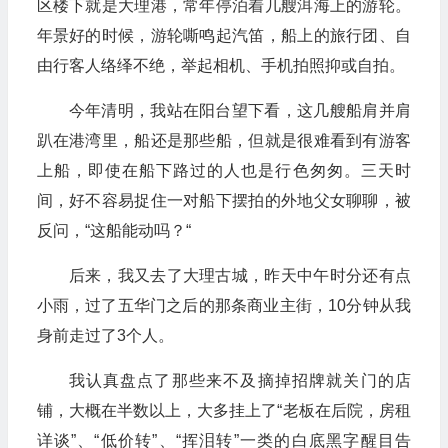
区楼下就是大理港，常年停泊着几艘洱海上的游轮。
年景好的时候，游轮嘶鸣起汽笛，船上的旅行团、自
由行客人络绎不绝，举起相机、手机拍照抑或自拍。
今年清明，我站在阳台望下看，这几艘船肩并肩
趴在港湾里，船还是那些船，但就是很难看到有游客
上船，即使在船下路过的人也是行色匆匆。三天时
间，好不容易捉住一对船下摆拍的外地父女聊聊，被
反问，“这船能动吗？“
后来，我又去了大理古城，昨天中午时分还有点
小雨，过了五华门之后的那条商业主街，10分钟从我
身前走过了3个人。
我认真盘点了那些来不及摘掉招牌就关门的店
铺，大概在半数以上，大多挂上了“老板在后院，房租
详谈”、“低价转”、“挥泪转”一类的白底黑字醒目告