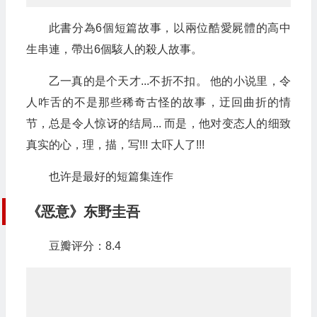
此書分為6個短篇故事，以兩位酷愛屍體的高中
生串連，帶出6個駭人的殺人故事。
乙一真的是个天才...不折不扣。 他的小说里，令
人咋舌的不是那些稀奇古怪的故事，迂回曲折的情
节，总是令人惊讶的结局... 而是，他对变态人的细致
真实的心，理，描，写!!! 太吓人了!!!
也许是最好的短篇集连作
《恶意》东野圭吾
豆瓣评分：8.4