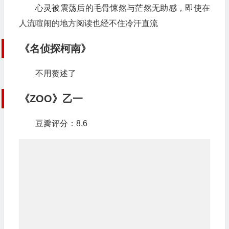
心灵被震荡后的毛骨悚然与茫然无助感，即使在
人流喧闹的地方阅读也经不住冷汗直流
《名侦探柯南》
不用赘述了
《ZOO》乙一
豆瓣评分：8.6