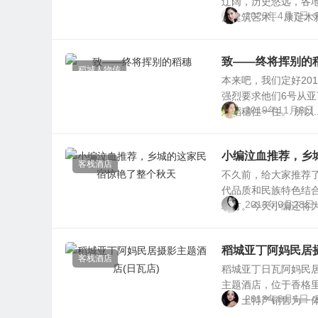
辽阔，历史悠远，各
2020年4月7日
居建筑艺术。 康定木雅.
致——终将挥别的
稻城人物传
本来吧，我们定好20
强烈要求他们6号从
2019年11月8日
来稻穗住一住。 所以..
小编泣血推荐，乡
客栈酒店
不久前，给大家推荐
代品质和民族特色结合
2018年9月28日
地方。今天小编还将为你
稻城亚丁阿妈民居摄
客栈酒店
稻城亚丁日瓦阿妈民居
主题酒店，位于香格
2018年8月6日
化、土特产销售为一体的