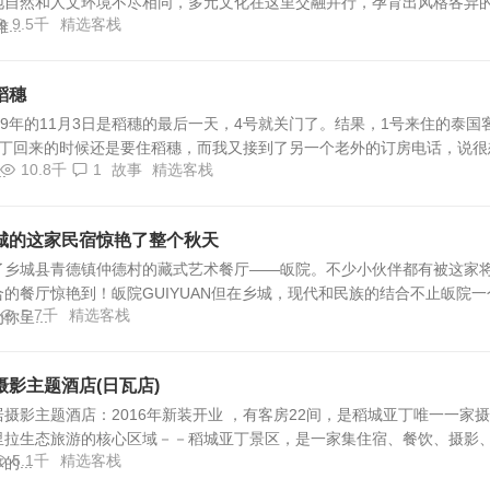
地自然和人文环境不尽相同，多元文化在这里交融并行，孕育出风格各异
9.5千
精选客栈
..
稻穗
19年的11月3日是稻穗的最后一天，4号就关门了。结果，1号来住的泰国
亚丁回来的时候还是要住稻穗，而我又接到了另一个老外的订房电话，说很
10.8千
1
故事
精选客栈
.
城的这家民宿惊艳了整个秋天
了乡城县青德镇仲德村的藏式艺术餐厅——皈院。不少小伙伴都有被这家
的餐厅惊艳到！皈院GUIYUAN但在乡城，现代和民族的结合不止皈院一
5.7千
精选客栈
呈...
影主题酒店(日瓦店)
摄影主题酒店：2016年新装开业 ，有客房22间，是稻城亚丁唯一一家
里拉生态旅游的核心区域－－稻城亚丁景区，是一家集住宿、餐饮、摄影
5.1千
精选客栈
...