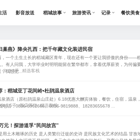
生活
影音放送
稻城故事
旅游资讯
记录
餐饮美食
归巢燕》降央扎西：把千年藏文化装进民宿
西，一个土生土长的稻城藏区青年，现在还有一个更让我骄傲的身份——
人。有人问我，大学毕业时明明能留在繁华都市，拿着优厚薪资，为何偏
日
3.3千
精选客栈
我想把...
荐：稻城亚丁花间岭•杜鹃温泉酒店
泉酒店（原杜鹃温泉山庄处）6.18优惠大酬宾体验，餐饮，住宿，温泉
5.5千
新店开张
精选客栈
0836-6962666、​0836-9819888、​18283655678 ...
0万元！探游道孚“民间故宫”
是用土木雕琢的历史 是人类繁衍迁徙的史诗 是民族文化艺术的结晶 甘孜