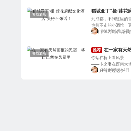
稻城亚丁“摄·莲花
客栈酒店
到成都，不到这里的
也带不走的小酒馆，
2017年6月12日
多当下国内知名唱作歌手
在一家有天
推荐
客栈酒店
你站在桥上看风景，
——卞之琳在西南大地
2016年7月14日
道。只有走过这条...