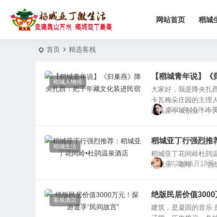
网站首页
稻城
首页
精选客栈
【稻城青年说】《
稻城人物传
大家好，我是降央扎
卡瓦梅朵庄园的主理
2025年10月25
到高原小城创业？今天，
稻城亚丁行强烈推
稻城生活
稻城亚丁花间岭杜鹃温
2022年6月18日
牌康乐，咖啡…… ​热线电话：
绝版民居价值300
客栈酒店
建筑，是凝固的音乐 