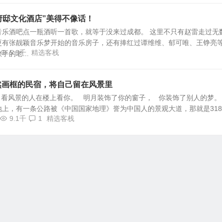
府邸文化酒店”美得不像话！
音乐酒吧点一瓶酒听一首歌，就等于没来过成都。 这里不只有赵雷走过无
更有张靓颖音乐梦开始的音乐房子，还有捧红过谭维维、郁可唯、王铮亮
5.9千
精选客栈
的老...
然画框的民宿，将自己留在风景里
 看风景的人在楼上看你。 明月装饰了你的窗子， 你装饰了别人的梦。
上，有一条公路被《中国国家地理》誉为中国人的景观大道，那就是31
9.1千
1
精选客栈