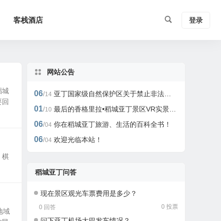
客栈酒店
登录
网站公告
稻城
06
/
亚丁国家级自然保护区关于禁止非法开展户外活动的公告
14
要回
01
/
最后的香格里拉•稻城亚丁景区VR实景、全景旅游攻略
10
06
/
你在稻城亚丁旅游、生活的百科全书！
04
06
/
欢迎光临本站！
04
，棋
稻城亚丁问答
现在景区观光车票费用是多少？
0 投票
0 回答
地域
问下亚丁机场大巴发车情况？