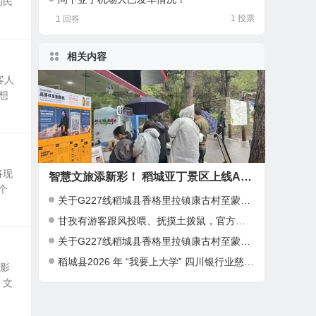
的民
1 投票
1 回答
相关内容
客人
想
将现
智慧文旅添新彩！ 稻城亚丁景区上线AI诗词定制文创服务！
个
关于G227线稻城县香格里拉镇康古村至蒙自乡塌方路段限时通行管制的通告
甘孜有游客跟风投喂、抚摸土拨鼠，官方回应：明令禁止，存在极高公共卫生安全隐患
关于G227线稻城县香格里拉镇康古村至蒙自乡塌方路段临时抢通及限时通行管制的通告
稻城县2026 年 “我要上大学” 四川银行业慈善基金助学项目开始报名啦！
摄影
、文