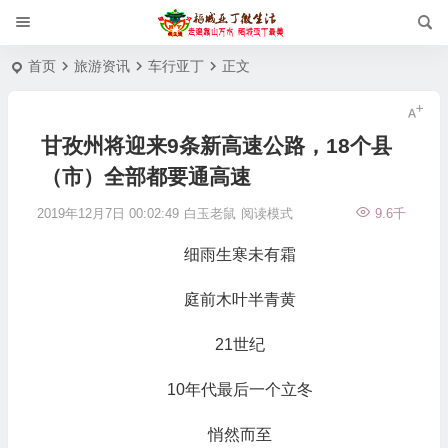
首页
旅游资讯
车行亚丁
正文
甘孜州将迎来9条新高速公路，18个县
（市）全部都要通高速
2019年12月7日 00:02:49
白玉老鼠
阅读模式
9.6千
细雨生寒未有霜
庭前木叶半青黄
21世纪
10年代最后一个立冬
悄然而至