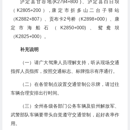
泸定县甘谷地(K2794+800 )、泸定县白日坝
（K2805+200）,康定市折多山二台子驿站
（K2882+807）、贡布卡2号桥（K2898+000）、康
定市海船石（K2850+000)、鸳鸯坝
（K2825+000）。
补充说明
（一）请广大驾乘人员理解支持，听从现场交通
指挥人员指挥，按照交通标志、标牌指示有序通行。
（二）在各管制点设置交通管制公示牌，请过往
车辆合理安排出行时间。
（三）全州各级各部门公务车辆及驻州解放军、
武警部队车辆要带头自觉遵守交通管制，起好表率作
用。