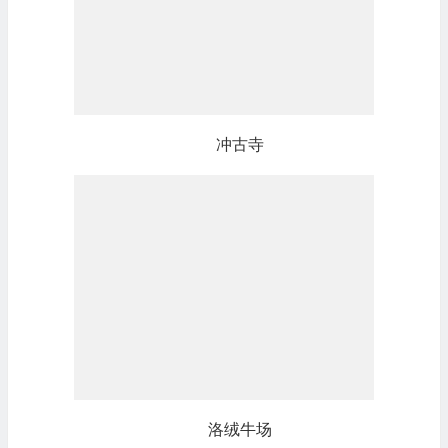
冲古寺
洛绒牛场