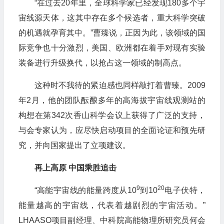
“在过去20年里，全球科学家已经发现180多个宇
宙线源天体，这其中存在多个候选者，重大科学突破
的机遇就孕育其中。”曹臻说，正因为此，该领域的国
际竞争也十分激烈，美国、欧洲都在着手对现有实验
装备进行升级换代，以抢占这一领域的制高点。
这种时不我待的紧迫感也同样敲打着曹臻。2009
年2月，他的团队酝酿多年的高海拔宇宙线观测站的
构想在第342次香山科学会议上获得了广泛的支持，
与会专家认为，应尽快启动项目的全面论证和预先研
究，并向国家提出了立项建议。
再上高原 中国乘胜追击
9
20
“高能宇宙线的能量跨度从10
到10
电子伏特，
能量越高的宇宙线，代表着越剧烈的宇宙活动。”
LHAASO项目副经理、中科院高能物理所研究员何会