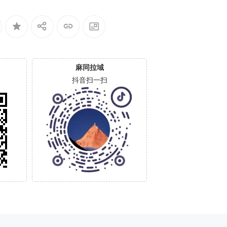
麻同拉域
抖音扫一扫