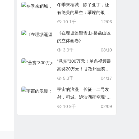
冬季来稻城，除了亚丁，还
有绝美的星空：璀璨的银
河、千年相约的流星雨、天
10.1千
12/06
宫号中国空间站穿过银
《在理塘遥望雪山·格聂山区
河……
的立体画卷》
3.9千
08/10
“悬赏”300万元！单条视频最
高奖20万元！甘孜州重奖文
旅宣传新媒体达人
5.3千
04/17
宇宙的浪漫：长征十二号发
射，稻城、泸沽湖夜空现“火
箭云”，与贡嘎雪山猎户座共
10.9千
02/09
舞