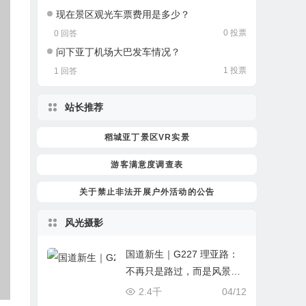
现在景区观光车票费用是多少？
0 投票
0 回答
问下亚丁机场大巴发车情况？
1 投票
1 回答
站长推荐
稻城亚丁景区VR实景
游客满意度调查表
关于禁止非法开展户外活动的公告
风光摄影
国道新生｜G227 理亚路：
不再只是路过，而是风景本
身！从通道到画廊，交旅融
2.4千
04/12
合一期完美收官！