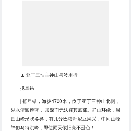
▲ 亚丁三怙主神山与波用措
抵旦错
|
抵旦错，海拔4700米，位于亚丁三神山北侧，
湖水清澈透蓝， 却深而无法窥其底部。群山环绕，周
围山峰形状各异，有几分巴塔哥尼亚风采，中间山峰
神似马特洪峰，即使雨天依旧毫不逊色！