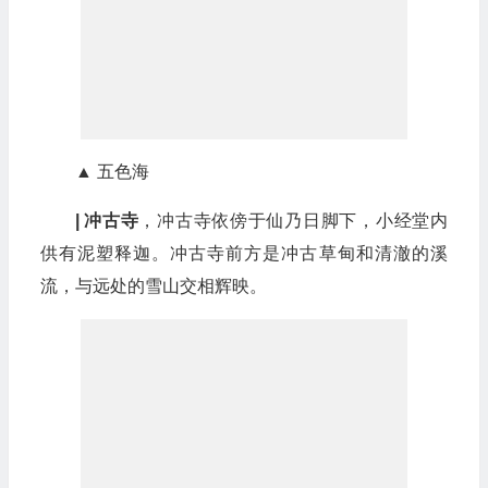
▲ 五色海
| 冲古寺
，冲古寺依傍于仙乃日脚下，小经堂内
供有泥塑释迦。冲古寺前方是冲古草甸和清澈的溪
流，与远处的雪山交相辉映。