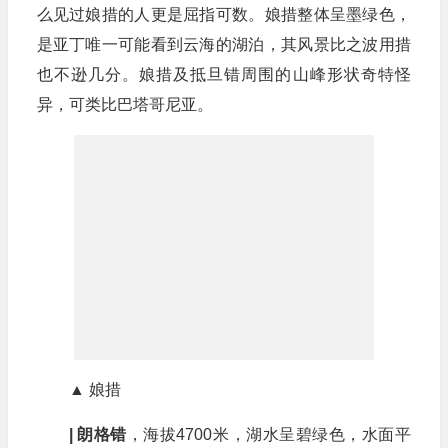
么见过娘措的人更是屈指可数。娘措整体呈墨绿色，
是亚丁唯一可能看到云海的湖泊，其风景比之波用措
也不逊几分。娘措及抵旦错周围的山峰形状奇特怪
异，可类比巴塔哥尼亚。
▲ 娘措
| 朗格错
，海拔4700米，湖水呈碧绿色，水面平