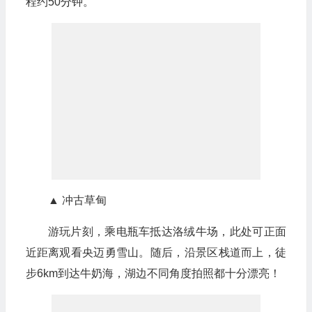
程约50分钟。
▲ 冲古草甸
游玩片刻，乘电瓶车抵达洛绒牛场，此处可正面
近距离观看央迈勇雪山。随后，沿景区栈道而上，徒
步6km到达牛奶海，湖边不同角度拍照都十分漂亮！