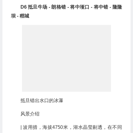
D6 抵旦牛场 - 朗格错 - 将中垭口 - 将中错 - 隆隆
坝 - 稻城
抵旦错出水口的冰瀑
风景介绍
| 波用措，海拔4750米，湖水晶莹剔透，在不同