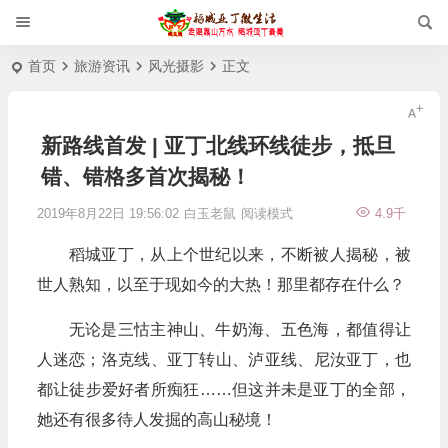
首页
旅游资讯
风光摄影
正文
新路线首发 | 亚丁北线环线徒步，抵旦
错、错格多首次揭秘！
2019年8月22日 19:56:02
白玉老鼠
阅读模式
4.9千
稻城亚丁，从上个世纪以来，不断被人揭秘，被
世人熟知，以至于现如今的大热！那里都存在什么？
无论是三怙主神山、牛奶海、五色海，都值得让
人迷恋；洛克线、亚丁转山、泸亚线、尼汝亚丁，也
都让徒步爱好者所痴狂……但这并未是亚丁的全部，
她还有很多待人发掘的高山秘境！