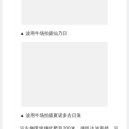
▲ 波用牛场拍摄仙乃日
▲ 波用牛场拍摄夏诺多吉日落
沿左侧缓坡继续爬升200米，便抵达波用措，沿