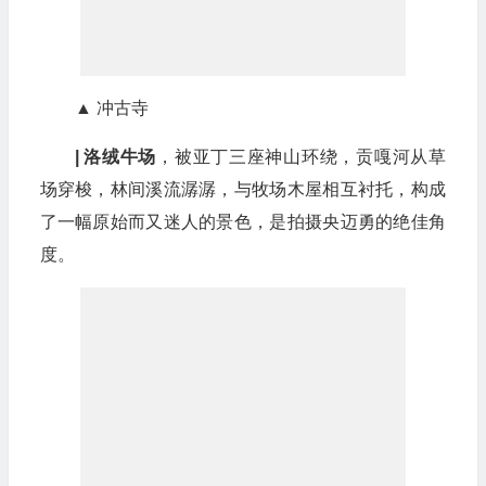
▲ 冲古寺
| 洛绒牛场
，被亚丁三座神山环绕，贡嘎河从草
场穿梭，林间溪流潺潺，与牧场木屋相互衬托，构成
了一幅原始而又迷人的景色，是拍摄央迈勇的绝佳角
度。