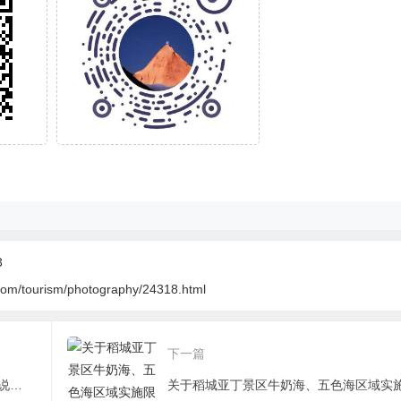
3
com/tourism/photography/24318.html
下一篇
皮洛•发现与奋进组歌之《远古的石头会说话》——劲松