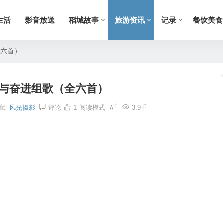
生活
影音放送
稻城故事
旅游资讯
记录
餐饮美食
全六首）
现与奋进组歌（全六首）
鼠
风光摄影
评论
1
阅读模式
3.9千