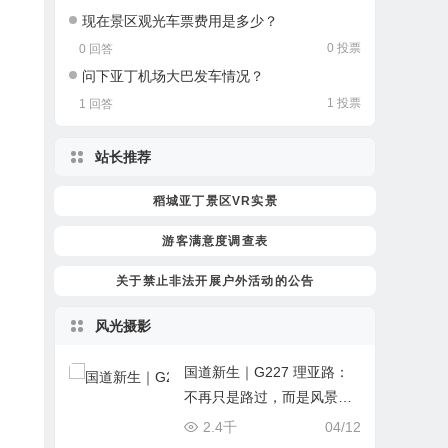
现在景区观光车票费用是多少？
0 投票
0 回答
问下亚丁机场大巴发车情况？
1 投票
1 回答
站长推荐
稻城亚丁景区VR实景
游客满意度调查表
关于禁止非法开展户外活动的公告
风光摄影
国道新生｜G227 理亚路：
不再只是路过，而是风景本
身！从通道到画廊，交旅融
2.4千
04/12
合一期完美收官！