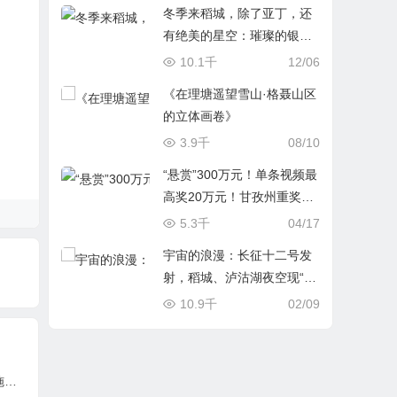
冬季来稻城，除了亚丁，还
有绝美的星空：璀璨的银
河、千年相约的流星雨、天
10.1千
12/06
宫号中国空间站穿过银
《在理塘遥望雪山·格聂山区
河……
的立体画卷》
3.9千
08/10
“悬赏”300万元！单条视频最
高奖20万元！甘孜州重奖文
旅宣传新媒体达人
5.3千
04/17
宇宙的浪漫：长征十二号发
射，稻城、泸沽湖夜空现“火
箭云”，与贡嘎雪山猎户座共
10.9千
02/09
舞
关于稻城亚丁景区牛奶海、五色海区域实施限流预约的公告