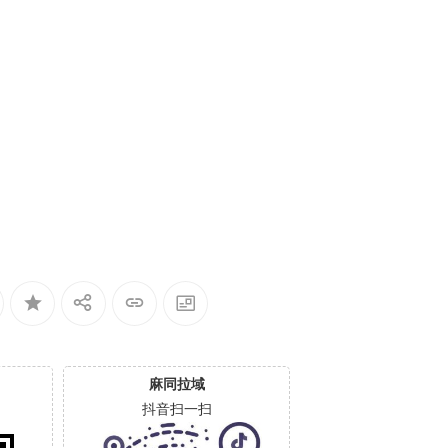
麻同拉域
抖音扫一扫