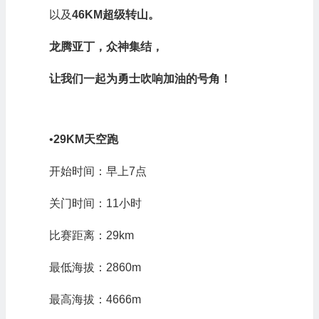
我们将迎来本届嘉年华的重头项目，
29KM
龙腾亚丁天空跑
以及
46KM
超级转山。
龙腾亚丁，众神集结，
让我们一起为勇士吹响加油的号角！
•
29KM
天空跑
开始时间：早上7点
关门时间：11小时
比赛距离：29km