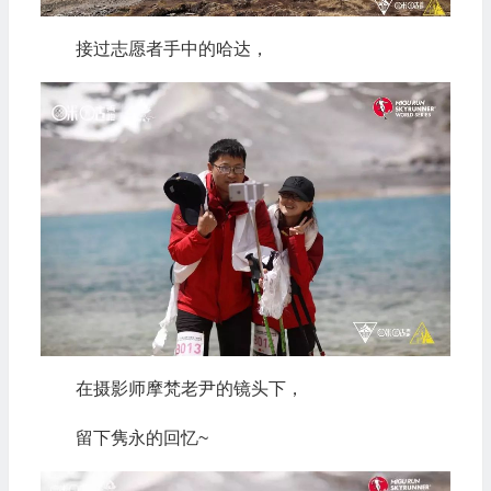
接过志愿者手中的哈达，
在摄影师摩梵老尹的镜头下，
留下隽永的回忆~