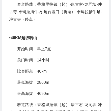
最低海拔：2860m
最高海拔：4666m
赛道路线：香格里拉镇（起）-康古村-龙同坝-冲
古寺-卓玛拉措牛场-炮台垭口（折返）-卓玛拉措牛场-
冲古寺（终点）
•
46KM
超级转山
开始时间：早上7点
关门时间：14小时
比赛距离：46km
最低海拔：2860m