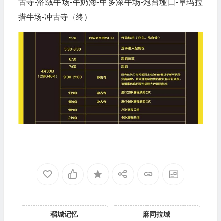
最高海拔：4690m
赛道路线：香格里拉镇（起）-康古村-龙同坝-冲
古寺-洛绒牛场-牛奶海-甲多深牛场-炮台垭口-卓玛拉
措牛场-冲古寺（终）