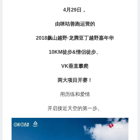
4
月
29
日，
由咪咕善跑运营的
2018
飙山越野
·
龙腾亚丁越野嘉年华
10KM
徒步
&
情侣徒步、
VK
垂直攀爬
两大项目开赛！
用历练和爱情
开启接近天空的第一步。