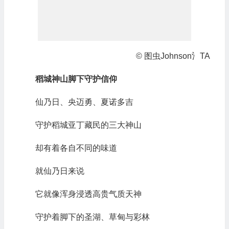
© 图虫Johnson氵TA
稻城神山脚下守护信仰
仙乃日、央迈勇、夏诺多吉
守护稻城亚丁藏民的三大神山
却有着各自不同的味道
就仙乃日来说
它就像浑身浸透高贵气质天神
守护着脚下的圣湖、草甸与彩林