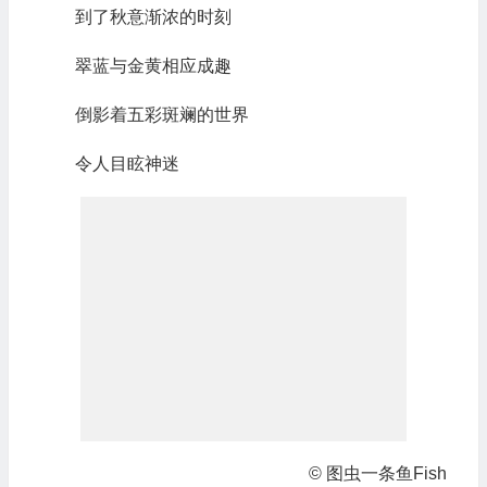
到了秋意渐浓的时刻
翠蓝与金黄相应成趣
倒影着五彩斑斓的世界
令人目眩神迷
© 图虫一条鱼Fish