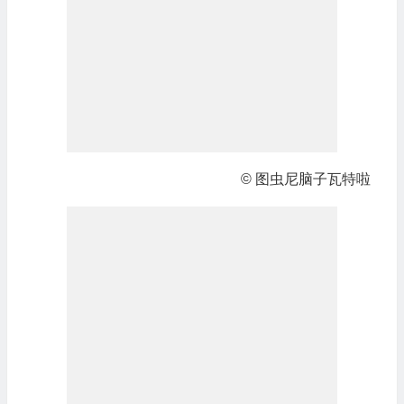
© 图虫尼脑子瓦特啦