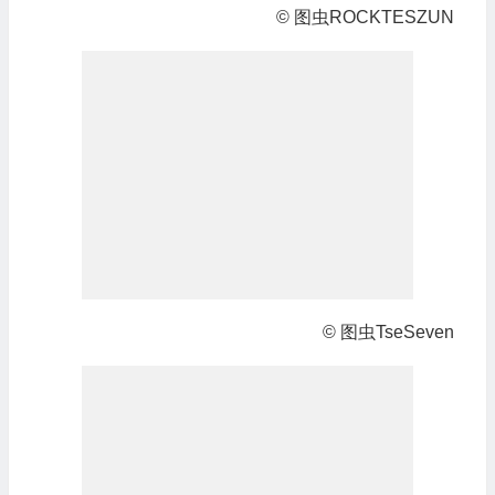
© 图虫ROCKTESZUN
© 图虫TseSeven