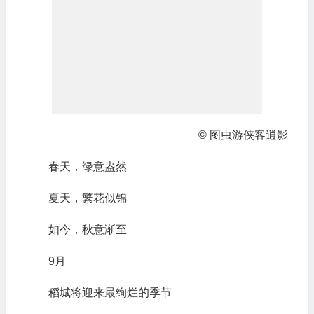
© 图虫游侠客逍影
春天，绿意盎然
夏天，繁花似锦
如今，秋意渐至
9月
稻城将迎来最绚烂的季节