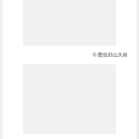
© 图虫归山大叔