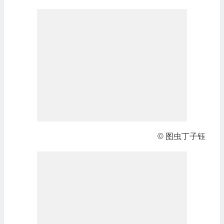
© 图虫丁子钰