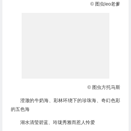
© 图虫leo老爹
© 图虫方托马斯
澄澈的牛奶海、彩林环绕下的珍珠海、奇幻色彩
的五色海
湖水清莹碧蓝、玲珑秀雅而惹人怜爱