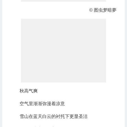
© 图虫梦暗夢
秋高气爽
空气里渐渐弥漫着凉意
雪山在蓝天白云的衬托下更显圣洁