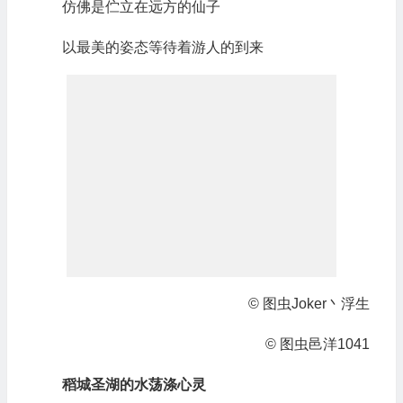
仿佛是伫立在远方的仙子
以最美的姿态等待着游人的到来
© 图虫Joker丶浮生
© 图虫邑洋1041
稻城圣湖的水荡涤心灵