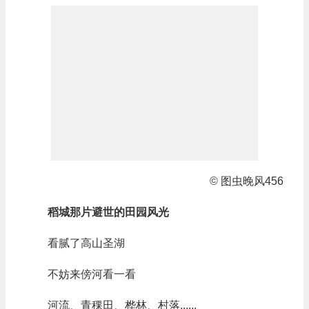
© 图虫晚风456
稻城那片避世的田园风光
看腻了高山圣湖
不妨来傍河看一看
河流、青稞田、桦林、村落......