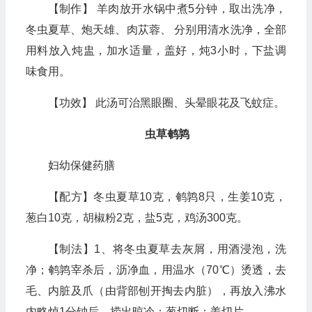
【制作】 羊肉放开水锅中煮5分钟，取出洗净，
冬虫夏草、炮天雄、肉苁蓉、 分别用清水洗净，全部
用料放入炖盅，加水适量，盖好，炖3小时，下盐调
味食用。
【功效】 此汤可治黑眼圈、头晕眼花及飞蚊症。
虫草鹌鹑
妇幼保健药膳
【配方】冬虫夏草10克，鹌鹑8只，生姜10克，
葱白10克，胡椒粉2克，盐5克，鸡汤300克。
【制法】1、将冬虫夏草去灰屑，用酒浸泡，洗
净；鹌鹑宰杀后，沥净血，用温水（70℃）烫透，去
毛、内脏及爪（由背部刨开掏去内脏），再放入沸水
内略焯1分钟后，捞出晾冷；葱切断；姜切片。