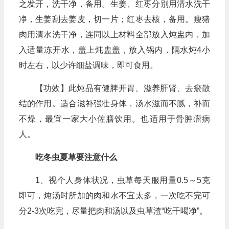
之发开，洗干净，备用。生姜、红枣分别用清水洗干
净，生姜刮去姜皮，切一片；红枣去核，备用。瘦猪
肉用清水洗干净，连同以上材料全部放入炖盅内，加
入适量冻开水，盖上炖盅盖，放入锅内，隔水炖4小
时左右，以少许细盐调味，即可食用。
【功效】此炖品有健脾开胃、滋养肝肾、去瘀散
结的作用。适合滋补强壮身体，汤水滋而不腻，补而
不燥，最宜一家大小佐膳饮用。也适用于骨肿瘤病
人。
吃冬虫夏草要注意什么
1、视个人身体状况，虫草每天服用量0.5～5克
即可，炖汤时所加的肉和水不宜太多，一次吃不完可
分2-3次吃完，尽量把肉和汤以及虫草渣“吃干喝净”。