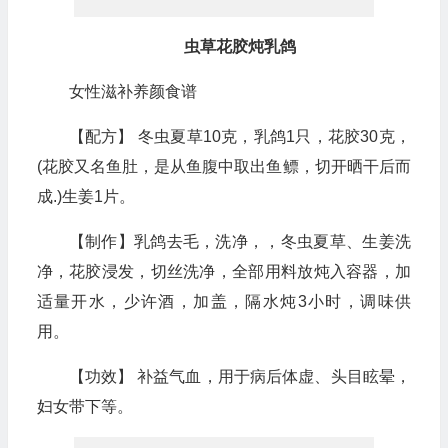
虫草花胶炖乳鸽
女性滋补养颜食谱
【配方】 冬虫夏草10克，乳鸽1只，花胶30克，
(花胶又名鱼肚，是从鱼腹中取出鱼鳔，切开晒干后而
成.)生姜1片。
【制作】乳鸽去毛，洗净，，冬虫夏草、生姜洗
净，花胶浸发，切丝洗净，全部用料放炖入容器，加
适量开水，少许酒，加盖，隔水炖3小时，调味供
用。
【功效】 补益气血，用于病后体虚、头目眩晕，
妇女带下等。