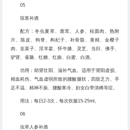
05
琼浆补酒
配方：冬虫夏草、鹿茸、人参、桂圆肉、熟附
片、陈皮、狗脊、构杞子、补骨脂、黄精、金樱子
肉、韭菜子、淫羊藿、怀牛膝、灵芝、当归、佛手、
驴肾、雀脑、红糖、红曲、白蜜、白酒。
功用：助肾壮阳、滋补气血。适用于肾阳虚损、
精血耗伤、气血虚弱所致的腰酸腿软，四肢乏力、手
足不温、精神不振、腰酸寒冷、妇女白带清稀等症。
用法：每日2-3次，每次饮服15-25ml。
06
虫草人参补酒