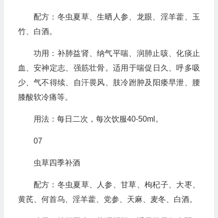
配方：冬虫夏草、生晒人参、龙眼、淫羊藿、玉
竹、白酒。
功用：补肺益肾、纳气平喘、润肺止咳、化痰止
血、安神定志、强筋壮骨。适用于喘促日久、呼多吸
少、气不得续、自汗畏风、肢冷跗肿及阳痿早泄、腰
膝酸软冷痛等。
用法：每日二次，每次饮服40-50ml。
07
虫草四季补酒
配方：冬虫夏草、人参、甘草、枸杞子、大枣、
黄芪、何首乌、淫羊藿、党参、天麻、麦冬、白酒。