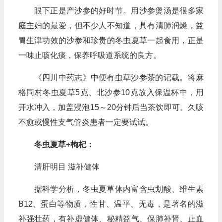
眼下正是产沙参的好时节。用沙参煲汤是很多家
庭主妇的最爱，但不少人不知道，具有清肺润燥，益
胃生津功效的沙参和珍贵的冬虫夏草一起食用，正是
一味止咳化痰，保养呼吸道系统的良方。
《四川中药志》中便有虫草沙参茶的记载。将麻
格同村冬虫夏草5克、北沙参10克放入保温杯中，用
开水冲入，加盖浸泡15～20分钟后当茶饮即可。久咳
不愈或慢性支气管炎患者一定要试试。
冬虫夏草+枸杞：
清肝明目 滋补健体
据科学分析，冬虫夏草体内富含虫划酸、维生素
B12、蛋白等物质，性甘、温平、无毒，是著名的滋
补强壮药，有补虚健体、秘精益气、保肺补肾、止血