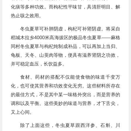
化痰等多种功效。而枸杞性平味甘，具清肝明目、解
热止咳之效用。
冬虫夏草可补肺阴虚，枸杞可补肾阴虚。将采自
稻城木拉乡4000米高海拔区的极品冬虫夏草——麻格
同村冬虫夏草与枸杞炖制成补品，可以再加上当归、
龟板、天冬、山萸肉等物，便具有滋养肾阴之功效，
并可稳定血压，长饮益多。
食材、药材的搭配不仅能使食物的味道千变万
化，也可使其营养和功效变化无穷。这些材料所存在
的最佳方式，不是其中某一味格外突出，而是营养的
调和以及平衡。这些美妙的味道与营养，才下舌尖，
又上心间。
除了上面这些，冬虫夏草跟西洋参、石斛、川