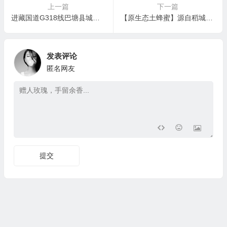
上一篇
下一篇
进藏国道G318线巴塘县城至竹巴笼段抢通应急便道！26日起，货车小客或可通行~
【原生态土蜂蜜】源自稻城亚丁大山深处的纯天然野生蜂蜜
发表评论
匿名网友
提交