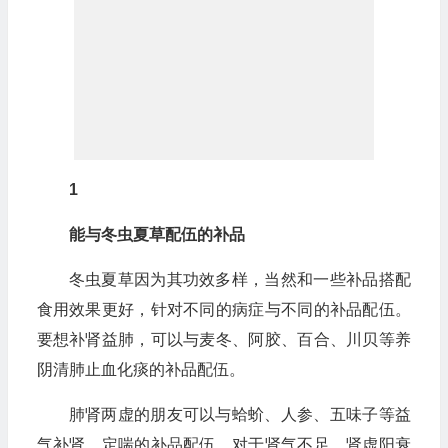
1
能与冬虫夏草配伍的补品
冬虫夏草因为其功效多样，当然和一些补品搭配
食用效果更好，针对不同的病症与不同的补品配伍。
要想补肾益肺，可以与麦冬、阿胶、百合、川贝等养
阴清肺止血化痰的补品配伍。
肺肾两虚的朋友可以与蛤蚧、人参、五味子等益
气补肾、定喘的补品配伍。对于肾气不足，肾虚阳衰