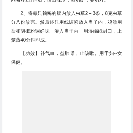
2、将每只鹌鹑的腹内放入虫草2－3条，8克虫草
分八份放完。然后逐只用线缠紧放入盅子内，鸡汤用
盐和胡椒粉调好味，灌入盅子内，用湿绵纸封口，上
笼蒸40分钟即成。
【功效】补气血，益肺肾，止咳嗽。用于妇--女
保健。