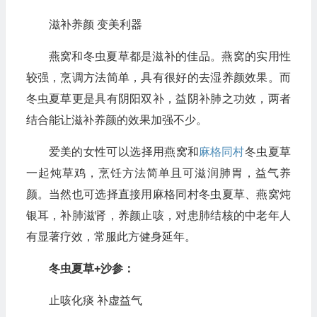
滋补养颜 变美利器
燕窝和冬虫夏草都是滋补的佳品。燕窝的实用性
较强，烹调方法简单，具有很好的去湿养颜效果。而
冬虫夏草更是具有阴阳双补，益阴补肺之功效，两者
结合能让滋补养颜的效果加强不少。
爱美的女性可以选择用燕窝和
麻格同村
冬虫夏草
一起炖草鸡，烹饪方法简单且可滋润肺胃，益气养
颜。当然也可选择直接用麻格同村冬虫夏草、燕窝炖
银耳，补肺滋肾，养颜止咳，对患肺结核的中老年人
有显著疗效，常服此方健身延年。
冬虫夏草+沙参：
止咳化痰 补虚益气