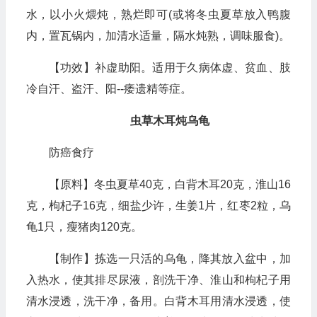
水，以小火煨炖，熟烂即可(或将冬虫夏草放入鸭腹
内，置瓦锅内，加清水适量，隔水炖熟，调味服食)。
【功效】补虚助阳。适用于久病体虚、贫血、肢
冷自汗、盗汗、阳--痿遗精等症。
虫草木耳炖乌龟
防癌食疗
【原料】冬虫夏草40克，白背木耳20克，淮山16
克，枸杞子16克，细盐少许，生姜1片，红枣2粒，乌
龟1只，瘦猪肉120克。
【制作】拣选一只活的乌龟，降其放入盆中，加
入热水，使其排尽尿液，剖洗干净、淮山和枸杞子用
清水浸透，洗干净，备用。白背木耳用清水浸透，使