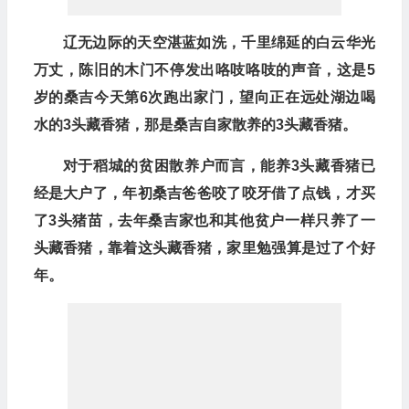
辽无边际的天空湛蓝如洗，千里绵延的白云华光
万丈，陈旧的木门不停发出咯吱咯吱的声音，这是5
岁的桑吉今天第6次跑出家门，望向正在远处湖边喝
水的3头藏香猪，那是桑吉自家散养的3头藏香猪。
对于稻城的贫困散养户而言，能养3头藏香猪已
经是大户了，年初桑吉爸爸咬了咬牙借了点钱，才买
了3头猪苗，去年桑吉家也和其他贫户一样只养了一
头藏香猪，靠着这头藏香猪，家里勉强算是过了个好
年。