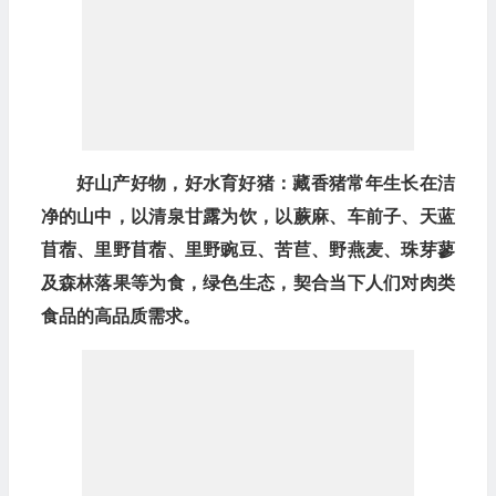
好山产好物，好水育好猪：藏香猪常年生长在洁
净的山中，以清泉甘露为饮，以蕨麻、车前子、天蓝
苜蓿、里野苜蓿、里野豌豆、苦苣、野燕麦、珠芽蓼
及森林落果等为食，绿色生态，契合当下人们对肉类
食品的高品质需求。