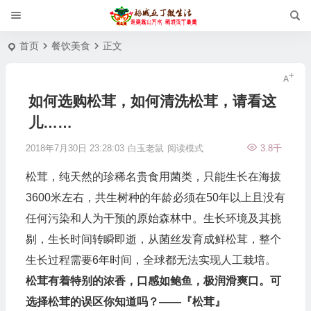
首页
餐饮美食
正文
如何选购松茸，如何清洗松茸，请看这
儿……
2018年7月30日 23:28:03
白玉老鼠
阅读模式
3.8千
松茸，纯天然的珍稀名贵食用菌类，只能生长在海拔
3600米左右，共生树种的年龄必须在50年以上且没有
任何污染和人为干预的原始森林中。生长环境及其挑
剔，生长时间转瞬即逝，从菌丝发育成鲜松茸，整个
生长过程需要6年时间，全球都无法实现人工栽培。
松茸有着特别的浓香，口感如鲍鱼，极润滑爽口。可
选择松茸的误区你知道吗？
——
『松茸』