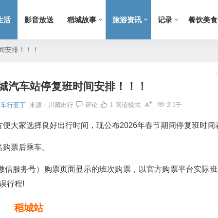
生活
影音放送
稻城故事
旅游资讯
记录
餐饮美食
时间安排！！！
稻城汽车站停复班时间安排！！！
车行亚丁
来源：
川藏出行
评论
1
阅读模式
2.1千
便大家选择良好出行时间，现公布2026年春节期间停复班时间表
名购票后乘车。
微信服务号）购票页面显示的班次购票，以官方购票平台实际班
误行程!
稻城站