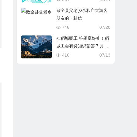
致全县父老乡亲和广大游客
朋友的一封信
746
07/20
@稻城职工 答题赢好礼！稻
城工会有奖知识竞答 7 月 15
日上线
416
07/13