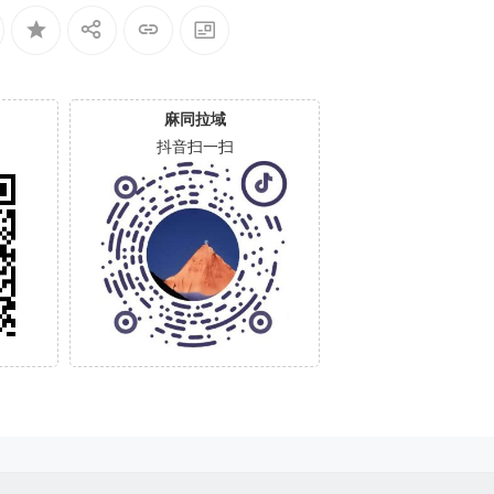
麻同拉域
抖音扫一扫