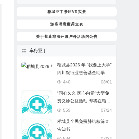
稻城亚丁景区VR实景
游客满意度调查表
关于禁止非法开展户外活动的公告
车行亚丁
稻城县2026 年 “我要上大学”
四川银行业慈善基金助学项
目开始报名啦！
440
08/01
“同心久久 医心向党”大型免
费义诊公益活动 即将在稻城
开启
559
07/24
稻城县全民免费肺结核筛查
告知书
584
07/24