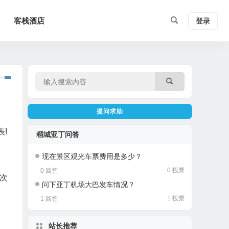
客栈酒店
登录
提问求助
!
稻城亚丁问答
现在景区观光车票费用是多少？
0 投票
0 回答
次
问下亚丁机场大巴发车情况？
1 投票
1 回答
站长推荐