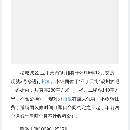
稻城城区“亚丁天街”商铺将于2016年12月交房，
现就2号楼进行
招租
。本铺面位于“亚丁天街”规划酒吧
一条街内，共两层280平方米（一楼、二楼各140平方
米，不含公摊），现对外
招租
有重大优惠：不收转让
费，送铺面装修时间（即自合同约定之日起，年前四
个月或年后两个月不计收租金）。
联系电话18090125179