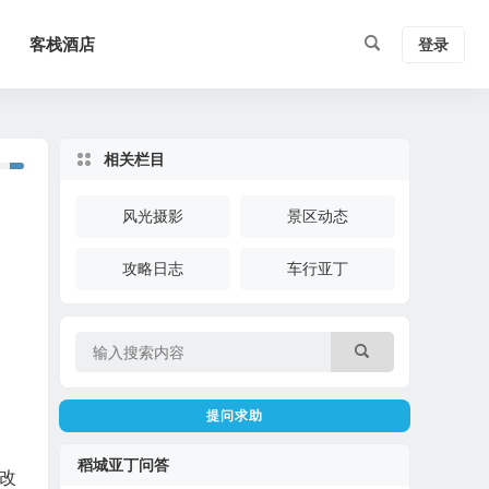
客栈酒店
登录
相关栏目
风光摄影
景区动态
攻略日志
车行亚丁
提问求助
稻城亚丁问答
改