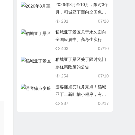
2026年8月至10月，限时3个
月，稻城亚丁面向全国免门
票！预约、入园方式：
291
07/28
稻城亚丁景区关于永久面向
全国应届中、高考生实行免
门票优惠政策的公告
403
07/10
稻城亚丁景区关于限时免门
票优惠政策的公告
254
07/10
游客痛点变服务亮点！稻城
亚丁上新吐槽小程序，有奖
征集建议
987
06/17