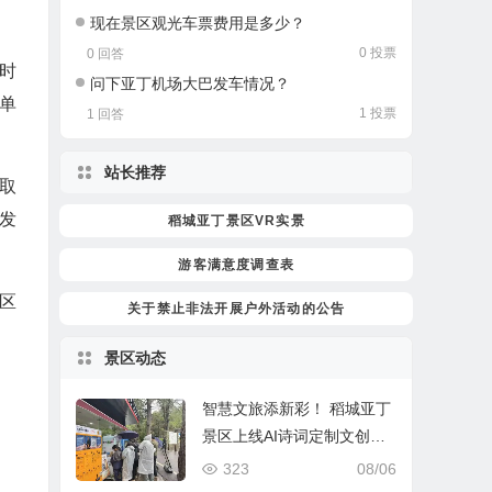
现在景区观光车票费用是多少？
0 投票
0 回答
时
问下亚丁机场大巴发车情况？
单
1 投票
1 回答
站长推荐
领取
发
稻城亚丁景区VR实景
游客满意度调查表
区
关于禁止非法开展户外活动的公告
景区动态
智慧文旅添新彩！ 稻城亚丁
景区上线AI诗词定制文创服
务！
323
08/06