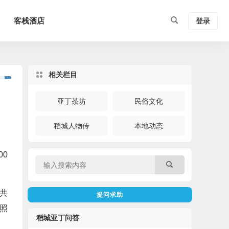
客栈酒店
登录
相关栏目
亚丁茶坊
民俗文化
稻城人物传
本地动态
00
共
提问求助
照
稻城亚丁问答