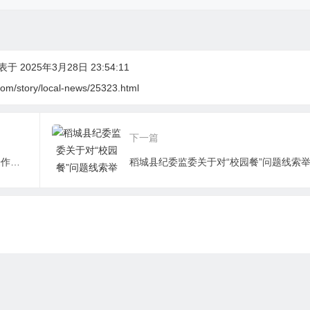
于 2025年3月28日 23:54:11
om/story/local-news/25323.html
下一篇
最高3万奖金！“天地人•全时空”原创音乐作品征集令——用音符解析稻城秘境的三重文明密码