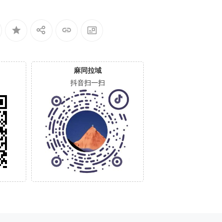
麻同拉域
抖音扫一扫