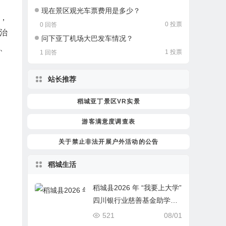
现在景区观光车票费用是多少？
，
0 投票
0 回答
治
问下亚丁机场大巴发车情况？
、
1 投票
1 回答
站长推荐
稻城亚丁景区VR实景
游客满意度调查表
关于禁止非法开展户外活动的公告
稻城生活
稻城县2026 年 “我要上大学”
四川银行业慈善基金助学项
目开始报名啦！
521
08/01