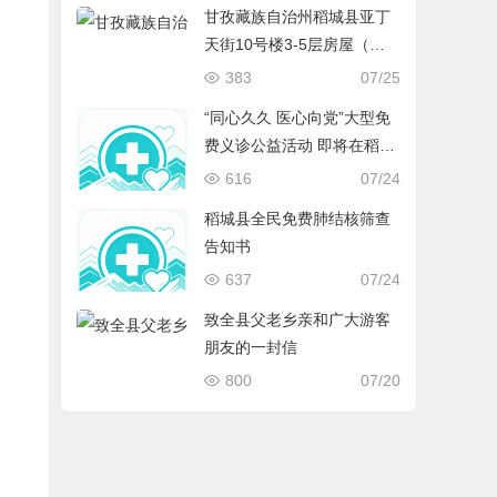
甘孜藏族自治州稻城县亚丁
天街10号楼3-5层房屋（原
速8酒店）拍卖、变卖
383
07/25
“同心久久 医心向党”大型免
费义诊公益活动 即将在稻城
开启
616
07/24
稻城县全民免费肺结核筛查
告知书
637
07/24
致全县父老乡亲和广大游客
朋友的一封信
800
07/20