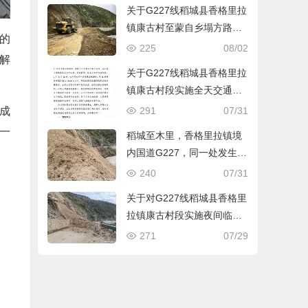
关于G227线稻城县香格里拉
镇康古村至蒙自乡塌方路段
的
临时抢通及限时通行管制的
225
08/02
解
通告
关于G227线稻城县香格里拉
镇康古村段实施全天交通管
制的通告
291
07/31
成
一
稻城至木里，香格里拉镇境
内国道G227，同一处发生二
次塌方，不影响进入亚丁景
240
07/31
区
关于对G227线稻城县香格里
拉镇康古村段实施夜间临时
交通管制的通告
271
07/29