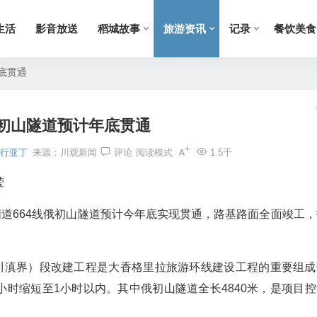
生活
影音放送
稻城故事
旅游资讯
记录
餐饮美食
底贯通
初山隧道预计年底贯通
行亚丁
来源：
川观新闻
评论
阅读模式
1.5千
莹
国道664线俄初山隧道预计今年底实现贯通，路基路面全面竣工，
（川滇界）段改建工程是大香格里拉旅游环线建设工程的重要组成
小时缩短至1小时以内。其中俄初山隧道全长4840米，是项目控