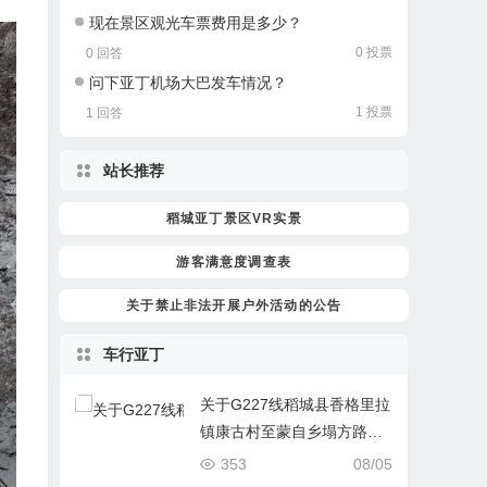
现在景区观光车票费用是多少？
0 投票
0 回答
问下亚丁机场大巴发车情况？
1 投票
1 回答
站长推荐
稻城亚丁景区VR实景
游客满意度调查表
关于禁止非法开展户外活动的公告
车行亚丁
关于G227线稻城县香格里拉
镇康古村至蒙自乡塌方路段
限时通行管制的通告
353
08/05