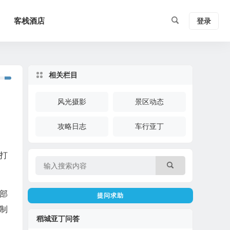
客栈酒店
登录
相关栏目
风光摄影
景区动态
攻略日志
车行亚丁
打
部
提问求助
制
稻城亚丁问答