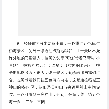
9： 经幡前面分出两条小道，一条通往五色海.牛
奶海景区，另外一条通往卡斯地狱谷。由于景区不允
许外地的马帮进入，拉姆的父亲“阿优”带着马帮与“小
卓姆” （拉姆的女儿）；巴桑：（拉姆的表弟），往
卡斯地狱谷方向走去，绕开景区，到珍珠海与我们汇
合。拉姆带着我们往五色海方向走，这是通往稻城三
神山的核心 区，从仙乃日神山与央迈勇神山中间穿
过。一路可看到三座神山，达到五色海，并且绕五色
海一圈.....二圈....三圈.......