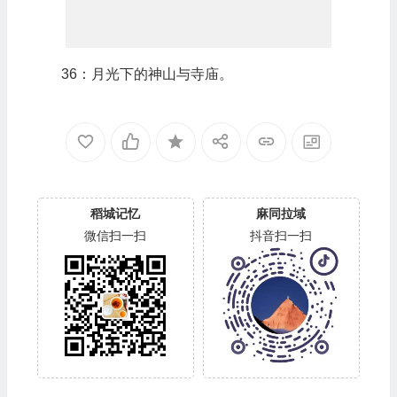
36：月光下的神山与寺庙。
稻城记忆
麻同拉域
微信扫一扫
抖音扫一扫