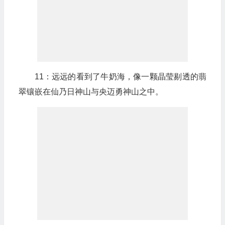
11：远远的看到了牛奶海，像一颗晶莹剔透的翡
翠镶嵌在仙乃日神山与央迈勇神山之中。