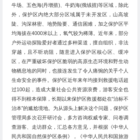
牛场、五色海(丹增措)、牛奶海(俄绒措)等区域，除此
外，保护区内绝大部分区域属于未开发区，山高坡
陡、沟深林密、地势险要、通信困难，加之保护区平
均海拔在4000米以上，氧气较为稀薄。近年来，部分
户外运动探险爱好者通过多种渠道，擅自组织，非法
穿越，且不听劝阻，随意进入保护区核心区、缓冲
区，在严重破坏保护区脆弱的高原生态环境和野生动
物栖息地的同时，也接连发生了令人痛惋的关乎个人
生命安全的事件。保护区近年来年均接到救援电话超
过100起，造成大量社会公共资源浪费，游客安全也
得不到根本保障，长期以来保护区救援都处在“治标不
治本”的尴尬境地。为从源头上解决这个问题，保护区
管理局多次召开研讨会，多方咨询权威专家、问卷调
查游客、走访群众，汇总各方意见，并根据《中华人
民共和国自然保护区条例》，《中华人民共和国旅游