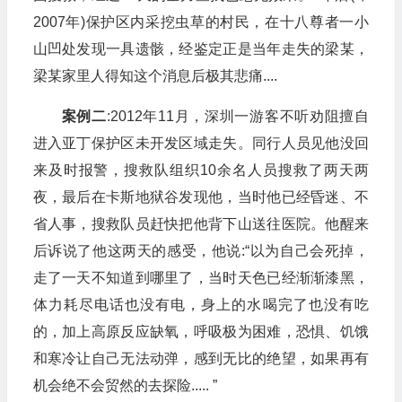
2007年)保护区内采挖虫草的村民，在十八尊者一小
山凹处发现一具遗骸，经鉴定正是当年走失的梁某，
梁某家里人得知这个消息后极其悲痛....
案例二
:2012年11月，深圳一游客不听劝阻擅自
进入亚丁保护区未开发区域走失。同行人员见他没回
来及时报警，搜救队组织10余名人员搜救了两天两
夜，最后在卡斯地狱谷发现他，当时他已经昏迷、不
省人事，搜救队员赶快把他背下山送往医院。他醒来
后诉说了他这两天的感受，他说:“以为自己会死掉，
走了一天不知道到哪里了，当时天色已经渐渐漆黑，
体力耗尽电话也没有电，身上的水喝完了也没有吃
的，加上高原反应缺氧，呼吸极为困难，恐惧、饥饿
和寒冷让自己无法动弹，感到无比的绝望，如果再有
机会绝不会贸然的去探险..... ”