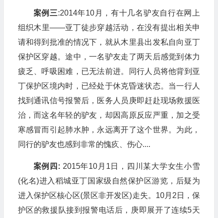
案例三
:2014年10月，有十几名驴友自行在网上
组织木里——亚丁徒步穿越活动，在没有提出相关申
请和得到批准的情况下，就从木里县出发私自向亚丁
保护区穿越。途中，一名驴友走了两天后感觉到体力
疲乏、呼吸困难，已无法前进。同行人员将他背到亚
丁保护区境内时，已经处于休克昏迷状态。当一行人
找到通讯信号报警后，医务人员庚即赶赴现场救援医
治，而这名年轻的驴友，却因高原反应严重，加之受
寒感冒而引起肺水肿，永远离开了这个世界。为此，
同行的驴友也感到非常的愧疚、伤心....
案例四:
2015年10月1日，四川某大学女生小雪
(化名)进入稻城亚丁国家级自然保护区游览，后疑为
进入保护区核心区(景区非开发区)走失。10月2日，保
护区的救援队接到报警电话后，庚即展开了连续5天