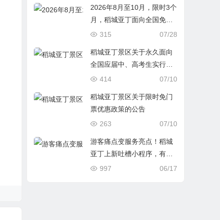
2026年8月至10月，限时3个
月，稻城亚丁面向全国免门
票！预约、入园方式：
315
07/28
稻城亚丁景区关于永久面向
全国应届中、高考生实行免
门票优惠政策的公告
414
07/10
稻城亚丁景区关于限时免门
票优惠政策的公告
263
07/10
游客痛点变服务亮点！稻城
亚丁上新吐槽小程序，有奖
征集建议
997
06/17