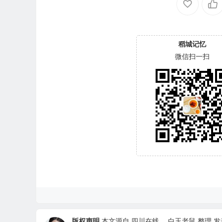
稻城记忆
微信扫一扫
版权声明
本文源自
四川在线
，
白玉老鼠
整理 发表