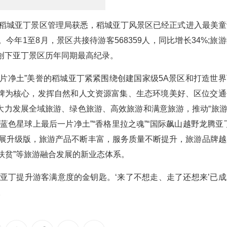
者从稻城亚丁景区管理局获悉，稻城亚丁风景区已经正式进入最美童
年1至8月，景区共接待游客568359人，同比增长34%;旅
指标创下亚丁景区历年同期最高纪录。
片净土”美誉的稻城亚丁紧紧围绕创建国家级5A景区和打造世界
牌为核心，发挥自然和人文资源富集、生态环境美好、区位交通
力发展全域旅游、绿色旅游、高效旅游和满意旅游，推动“旅游+
色星球上最后一片净土”“香格里拉之魂”“国际飙山越野龙腾亚丁
发展升级版，旅游产品不断丰富，服务质量不断提升，旅游品牌越
游+扶贫”等旅游融合发展的新业态体系。
亚丁提升游客满意度的金钥匙。‘来了不想走、走了还想来’已成
。