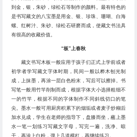
到金，银，朱砂，绿松石等制作的颜料。最有特色的
是书写藏文的八宝墨是用金、银、珍珠、珊瑚、白海
螺、红树汁、朱砂、绿松石研磨而成，使藏文书法具
有很高的收藏价值。
“板”上春秋
藏文书写木板一般应用于孩子们正式上学前或者
初学者学写藏文字体时期，民间一般以桦木刨光制
成，上抹墨，再涂一层白色粉末，写后可以擦掉。书
写笔一般用竹竿削制而成，根据字体大小选择粗细不
一的竹竿，根据不同的字体制作不同斜线切口的笔
尖。墨水一般可用厨房积累下的烟垢或者麦子炒糊后
加水兑成，学生在老师的指导下，盘膝而坐，蘸上墨
水一笔一划练习写藏文字母，写完一遍，洗净、晾
干，再涂上白粉，弹上几道横杠，再继续练习。