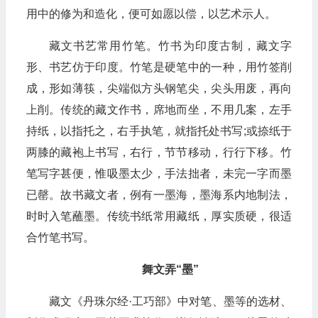
用中的修为和造化，便可如愿以偿，以艺术示人。
藏文书艺常用竹笔。竹书为印度古制，藏文字
形、书艺仿于印度。竹笔是硬笔中的一种，用竹签削
成，形如薄筷，尖端似方头钢笔尖，尖头用废，再向
上削。传统的藏文作书，席地而坐，不用几案，左手
持纸，以指托之，右手执笔，就指托处书写;或捺纸于
两膝的藏袍上书写，右行，节节移动，行行下移。竹
笔写字甚便，惟吸墨太少，手法拙者，未完一字而墨
已罄。故书藏文者，例有一墨海，墨海系内地制法，
时时入笔蘸墨。传统书纸常用藏纸，厚实质硬，很适
合竹笔书写。
舞文弄“墨”
藏文《丹珠尔经·工巧部》中对笔、墨等的选材、