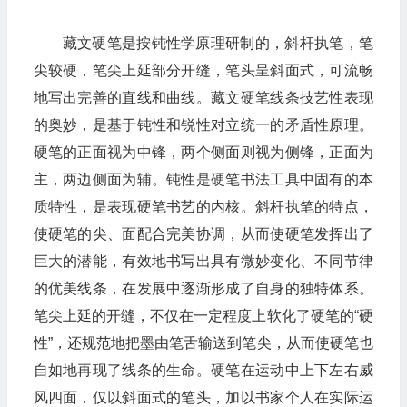
藏文硬笔是按钝性学原理研制的，斜杆执笔，笔
尖较硬，笔尖上延部分开缝，笔头呈斜面式，可流畅
地写出完善的直线和曲线。藏文硬笔线条技艺性表现
的奥妙，是基于钝性和锐性对立统一的矛盾性原理。
硬笔的正面视为中锋，两个侧面则视为侧锋，正面为
主，两边侧面为辅。钝性是硬笔书法工具中固有的本
质特性，是表现硬笔书艺的内核。斜杆执笔的特点，
使硬笔的尖、面配合完美协调，从而使硬笔发挥出了
巨大的潜能，有效地书写出具有微妙变化、不同节律
的优美线条，在发展中逐渐形成了自身的独特体系。
笔尖上延的开缝，不仅在一定程度上软化了硬笔的“硬
性”，还规范地把墨由笔舌输送到笔尖，从而使硬笔也
自如地再现了线条的生命。硬笔在运动中上下左右威
风四面，仅以斜面式的笔头，加以书家个人在实际运