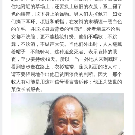
住地附近的草场上，还要换上破旧的衣服，系上褪了
色的腰带，取下身上的饰物。男人们去掉佩刀，妇女
们摘下耳环、项链和戒指，在发辫的末梢缠一缕白色
的羊毛，并取掉身后背负的“引敦”，死者亲属不论男
女都不洗脸，更不能梳妆打扮。他们不唱歌，不跳
舞，不饮酒，不纵声大笑。当他们外出时，人人翻戴
着帽子，不能骑马。这种追念死者、表示哀悼的眼
丧，至少要持续49天。所以，当一外地人来到藏区，
看到徒步走在路上，衣衫褴褛、蓬头垢面的牧人时，
请不要轻易地作出他已贫困潦倒的判断。因为，那个
牧人有可能是用这种信号语言告诉你：他正为故世的
某位长者服丧。