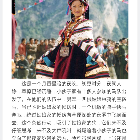
这是一个月昏星暗的夜晚。初更时分，夜阑人
静，草原已经沉睡，小伙子家有十多人参加的马队出
发了。在他们的队伍中，另牵一匹供姑娘乘骑的空鞍
马。当已临近姑娘家的帐房时，一个机敏的骑手快马
奔驰，绕过姑娘家的帐房向草原深处的夜雾中飞身而
去。这个突然行动，吸引了姑娘家的狗，它们来不及
仔细思考，来不及大声吼叫，就尾追着小伙子的马也
奔向了那夜雾弥漫的远方。牧狗虽然凶猛，上当还是