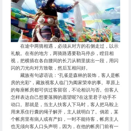
在途中两骑相遇，必须从对方的右侧走过，以示
礼貌。在有的地方，两骑路遇要勒马停步，瞠目相
视，把横插在各自腰间的长刀从鞘里拔出一段，用闪
闪的刀光向对方致敬，然后互相问好。
藏族有句谚语说：“孔雀是森林的装饰，客人是帐
房的光彩”，藏族视客人临门为阖家荣幸的事。草原上
的每座帐房都可供过客留宿，不论相识与否。但客人
怎样表达自己想要落脚的愿望呢?在这里君子动手不
动口。那就是，当主人扶客人下马时，客人把马鞍上
用来系住行囊的绳子解开，主人就明白了。倘若，某
个帐房里有病人或有产妇，一时不能待客，帐房主人
也无须向客人口头声明，因为，在他的帐房门前有一