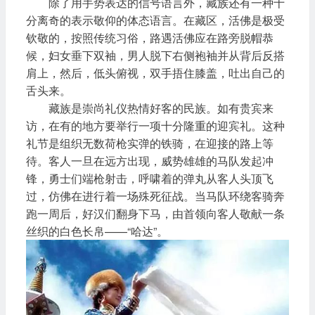
除了用手势表达的信号语言外，藏族还有一种十
分离奇的表示敬仰的体态语言。在藏区，活佛是极受
钦敬的，按照传统习俗，路遇活佛应在路旁脱帽恭
候，妇女垂下双袖，男人脱下右侧袍袖并从背后反搭
肩上，然后，低头俯视，双手捂住膝盖，吐出自己的
舌头来。
藏族是崇尚礼仪热情好客的民族。如有贵宾来
访，在有的地方要举行一项十分隆重的迎宾礼。这种
礼节是组织无数荷枪实弹的铁骑，在迎接的路上等
待。客人一旦在远方出现，威势雄雄的马队发起冲
锋，勇士们端枪射击，呼啸着的弹丸从客人头顶飞
过，仿佛在进行着一场殊死征战。当马队环绕客骑奔
跑一周后，好汉们翻身下马，由首领向客人敬献一条
丝织的白色长帛——“哈达”。