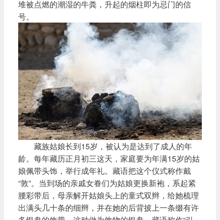
堆被点燃的潮湿的牛粪，升起的烟柱即为忌门的信
号。
藏族姑娘长到15岁，被认为是达到了成人的年
龄。每年藏历正月初三这天，家庭要为年满15岁的姑
娘佩带头饰，举行成年礼。藏语把这个仪式称作戴
“敦”。当到场的亲戚女眷们为姑娘更换新袍，系起紧
腰彩带后，母亲解开姑娘头上的童式双辫，给她梳理
出满头几十条的细辫，并在她的后背披上一条缀有许
多银盘的饰带。这种做为饰物的银盘，藏语称作“引