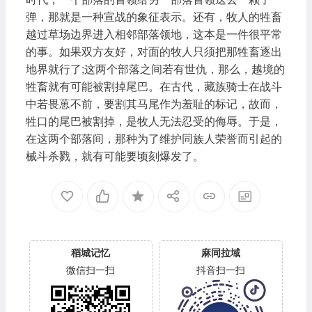
弹，那就是一种宣战的象征表示。还有，牧人的牲畜
越过草场边界进入相邻部落领地，这本是一件很平常
的事。如果双方友好，对面的牧人只须把那牲畜逐出
地界就行了;这两个部落之间若有世仇，那么，越境的
牲畜就有可能被割掉尾巴。在古代，藏族骑士在战斗
中若畏葸不前，要割其马尾作为羞耻的标记，故而，
牲口的尾巴被割掉，是牧人无法忍受的侮辱。于是，
在这两个部落间，那种为了维护同族人荣誉而引起的
械斗杀戮，就有可能要顷刻爆发了。
稻城记忆
麻同拉域
微信扫一扫
抖音扫一扫