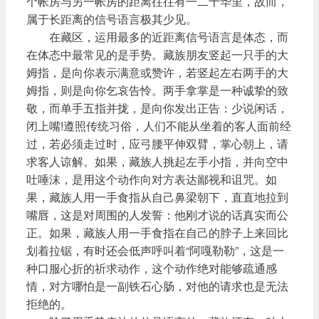
个帐房与另一帐房的距离往往有一二十华里，故而，
属于长距离的信号语言极其少见。
在藏区，运用最多的近距离信号语言是体态，而
在体态中最常见的是手势。藏族朋友竖起一只手的大
姆指，是向你表示满意或赞许，若竖起左右两手的大
姆指，则是向你乞哀告怜。两手拿掌是一种诚挚的致
敬，而单手五指并拢，是向你发出正告：少说闲话，
闭上嘴!遵照传统习俗，人们不能从坐着的客人面前经
过，若必须走过时，应弓腰平伸双臂，掌心朝上，请
求客人谅解。如果，藏族人挑起左手小指，并向空中
吐唾沫，是用这个动作向对方表达鄙视和诅咒。如
果，藏族人用一手食指从自己鼻梁朝下，直直地拉到
嘴唇，这是对周围的人发誓：他刚才说的话真实而公
正。如果，藏族人用一手食指在自己的脖子上来回比
划着拉锯，有时还会低声呼叫着“阿嘎勒勒”，这是一
种口服心折的祈求动作，这个动作绝对能够疏通感
情，对方哪怕是一副铁石心肠，对他的请求也是无法
拒绝的。