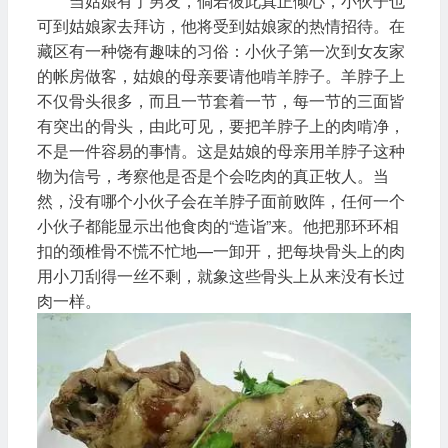
当姑娘有了男友，倘若彼此真正倾心，小伙子也
可到姑娘家去拜访，他将受到姑娘家的热情招待。在
藏区有一种饶有趣味的习俗：小伙子第一次到女友家
的帐房做客，姑娘的母亲要请他啃羊脖子。羊脖子上
不仅骨头很多，而且一节套着一节，每一节的三面皆
有突出的骨头，由此可见，要把羊脖子上的肉啃净，
不是一件容易的事情。这是姑娘的母亲用羊脖子这种
物为信号，考察他是否是个会吃肉的真正牧人。当
然，没有哪个小伙子会在羊脖子面前败阵，任何一个
小伙子都能显示出他食肉的“造诣”来。他把那环环相
扣的颈椎骨不慌不忙地—一卸开，把每块骨头上的肉
用小刀刮得一丝不剩，就象这些骨头上从来没有长过
肉一样。