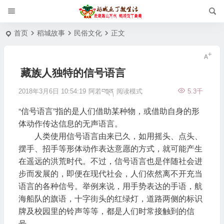
首页
稻城故事
民俗文化
正文
藏族人独特的信号语言
2018年3月6日 10:54:19
阿若བསྡན
阅读模式
5.3千
“信号语言”指的是人们借助某种物，或借助自身的形
体动作传达信息的无声语言。
人类使用信号语言由来已久，如用摇头、点头、
摆手、招手等形体动作表达意愿的方式，就可能产生
在遥远的洪荒时代。不过，信号语言也是伴随社会进
步而发展的，即便在现代社会，人们依然离不开充当
语言的各种信号。举例来说，用手势表达的手语，航
海船队的旗语，十字街头的红绿灯，道路两侧的标识
牌及校园里的铃声等等，都是人们时常接触到的信
号。