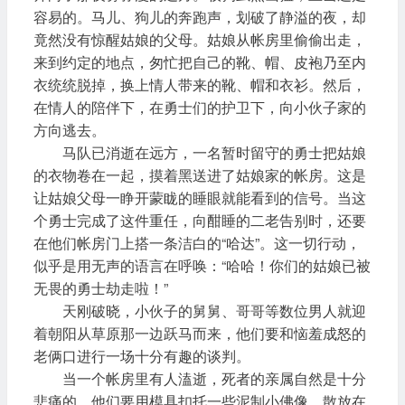
容易的。马儿、狗儿的奔跑声，划破了静溢的夜，却
竟然没有惊醒姑娘的父母。姑娘从帐房里偷偷出走，
来到约定的地点，匆忙把自己的靴、帽、皮袍乃至内
衣统统脱掉，换上情人带来的靴、帽和衣衫。然后，
在情人的陪伴下，在勇士们的护卫下，向小伙子家的
方向逃去。
马队已消逝在远方，一名暂时留守的勇士把姑娘
的衣物卷在一起，摸着黑送进了姑娘家的帐房。这是
让姑娘父母一睁开蒙眬的睡眼就能看到的信号。当这
个勇士完成了这件重任，向酣睡的二老告别时，还要
在他们帐房门上搭一条洁白的“哈达”。这一切行动，
似乎是用无声的语言在呼唤：“哈哈！你们的姑娘已被
无畏的勇士劫走啦！”
天刚破晓，小伙子的舅舅、哥哥等数位男人就迎
着朝阳从草原那一边跃马而来，他们要和恼羞成怒的
老俩口进行一场十分有趣的谈判。
当一个帐房里有人溘逝，死者的亲属自然是十分
悲痛的。他们要用模具扣托一些泥制小佛像，散放在