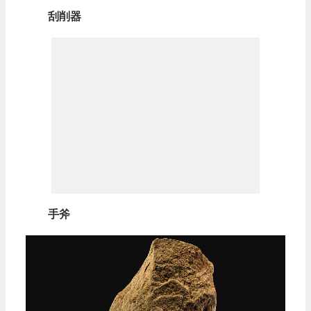
刮削器
手斧