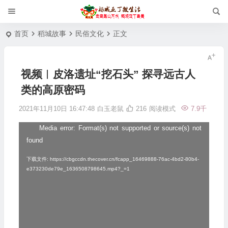
首页
稻城故事
民俗文化
正文
视频︱皮洛遗址“挖石头” 探寻远古人
类的高原密码
2021年11月10日 16:47:48
白玉老鼠
216
阅读模式
7.9千
Media error: Format(s) not supported or source(s) not
视
found
频
播
下载文件: https://cbgccdn.thecover.cn/fcapp_16469888-76ac-4bd2-80b4-
e373230de79e_1636508798645.mp4?_=1
放
器