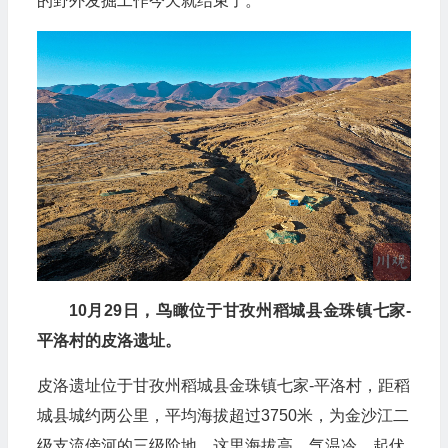
的野外发掘工作今天就结束了。”
10月29日，鸟瞰位于甘孜州稻城县金珠镇七家-
平洛村的皮洛遗址。
皮洛遗址位于甘孜州稻城县金珠镇七家-平洛村，距稻
城县城约两公里，平均海拔超过3750米，为金沙江二
级支流傍河的三级阶地。这里海拔高、气温冷，起伏