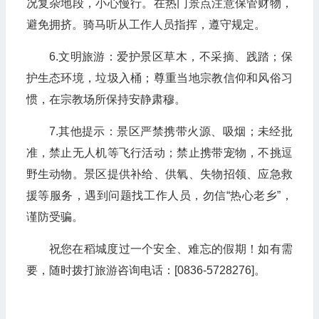
况复杂地段，小心慢行。在热门景点注意保管财物，
避免拥挤。骑马听从工作人员指挥，遵守规定。
6.文明旅游：爱护景区草木，不采摘、践踏；保
护生态环境，垃圾入桶；尊重当地宗教信仰和风俗习
惯，在宗教场所保持安静肃穆。
7.其他提示：景区严禁携带火源、吸烟；未经批
准，禁止无人机等飞行活动；禁止携带宠物，不挑逗
野生动物。景区提供补给、供氧、失物招领、应急救
援等服务，遇到问题找工作人员，勿信“热心老乡”，
谨防受骗。
祝您在稻城度过一个安全、难忘的假期！如有需
要，随时拨打旅游咨询电话：[0836-5728276]。